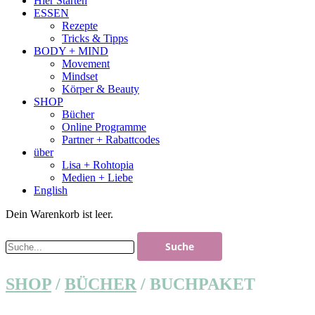
Hier Starten
ESSEN
Rezepte
Tricks & Tipps
BODY + MIND
Movement
Mindset
Körper & Beauty
SHOP
Bücher
Online Programme
Partner + Rabattcodes
über
Lisa + Rohtopia
Medien + Liebe
English
Dein Warenkorb ist leer.
SHOP
/
BÜCHER
/ BUCHPAKET