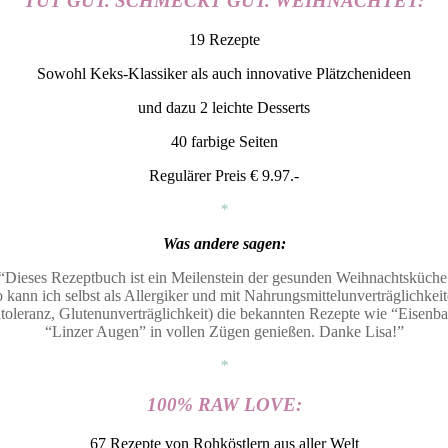
TUT GUT. SCHMECKT GUT. WEIHNACHTET:
19 Rezepte
Sowohl Keks-Klassiker als auch innovative Plätzchenideen
und dazu 2 leichte Desserts
40 farbige Seiten
Regulärer Preis € 9.97.-
*
Was andere sagen:
“Dieses Rezeptbuch ist ein Meilenstein der gesunden Weihnachtsküche
 kann ich selbst als Allergiker und mit Nahrungsmittelunverträglichkei
toleranz, Glutenunverträglichkeit) die bekannten Rezepte wie “Eisenb
“Linzer Augen” in vollen Zügen genießen. Danke Lisa!”
*
100% RAW LOVE:
67 Rezepte von Rohköstlern aus aller Welt