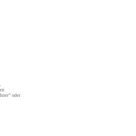
.
ten
ahner” oder