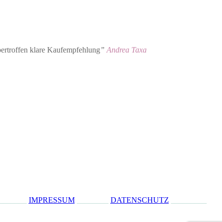
übertroffen klare Kaufempfehlung
”
Andrea Taxa
_______
IMPRESSUM
________
DATENSCHUTZ
_________