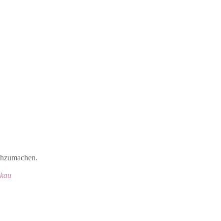
achzumachen.
kau