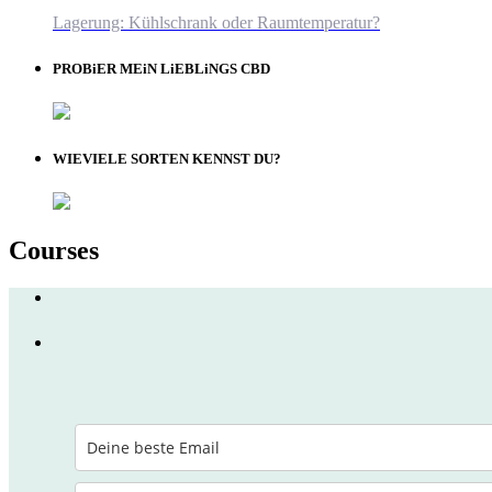
Lagerung: Kühlschrank oder Raumtemperatur?
PROBiER MEiN LiEBLiNGS CBD
WIEVIELE SORTEN KENNST DU?
Courses