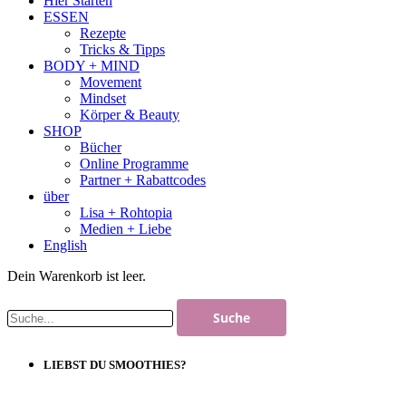
Hier Starten
ESSEN
Rezepte
Tricks & Tipps
BODY + MIND
Movement
Mindset
Körper & Beauty
SHOP
Bücher
Online Programme
Partner + Rabattcodes
über
Lisa + Rohtopia
Medien + Liebe
English
Dein Warenkorb ist leer.
LIEBST DU SMOOTHIES?