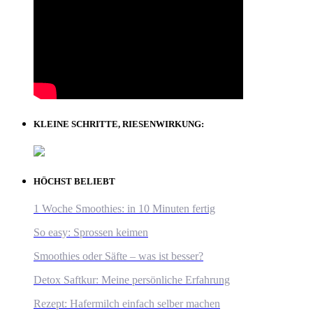
KLEINE SCHRITTE, RIESENWIRKUNG:
HÖCHST BELIEBT
1 Woche Smoothies: in 10 Minuten fertig
So easy: Sprossen keimen
Smoothies oder Säfte – was ist besser?
Detox Saftkur: Meine persönliche Erfahrung
Rezept: Hafermilch einfach selber machen