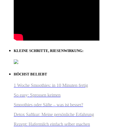
KLEINE SCHRITTE, RIESENWIRKUNG:
HÖCHST BELIEBT
1 Woche Smoothies: in 10 Minuten fertig
So easy: Sprossen keimen
Smoothies oder Säfte – was ist besser?
Detox Saftkur: Meine persönliche Erfahrung
Rezept: Hafermilch einfach selber machen