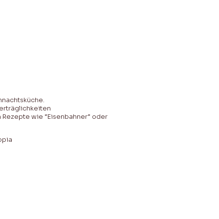
hnachtsküche.
erträglichkeiten
en Rezepte wie “Eisenbahner” oder