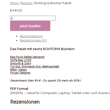
Shop
/
Bücher
/ Rohtopia Bücher Paket
€
49.00
Rohtopia
Bücher
Jetzt kaufen
Paket
Anzahl
Beschreibung
Rezensionen (0)
Das Paket mit sechs ROHTOPIA Büchern:
Raw Food Selbst Gemacht
100% Raw LOVE
Smooth & Juicy
Tut Gut. Schmeckt Gut. Weihnachtet!
Milch, Vegan
Frozen Delights
Gesamtwert über 94 € – Du sparst Dir mehr als 50% !
PDF Format
(DIGITAL – ideal für Computer, Laptop, Tablet oder zum Ausdr
Rezensionen