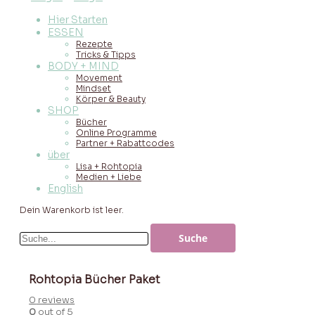
Hier Starten
ESSEN
Rezepte
Tricks & Tipps
BODY + MIND
Movement
Mindset
Körper & Beauty
SHOP
Bücher
Online Programme
Partner + Rabattcodes
über
Lisa + Rohtopia
Medien + Liebe
English
Dein Warenkorb ist leer.
Rohtopia Bücher Paket
0
reviews
0
out of 5