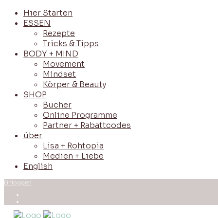
Hier Starten
ESSEN
Rezepte
Tricks & Tipps
BODY + MIND
Movement
Mindset
Körper & Beauty
SHOP
Bücher
Online Programme
Partner + Rabattcodes
über
Lisa + Rohtopia
Medien + Liebe
English
Einloggen