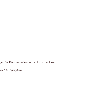
e große Küchenkünste nachzumachen.
en
.
”
H. Langkau