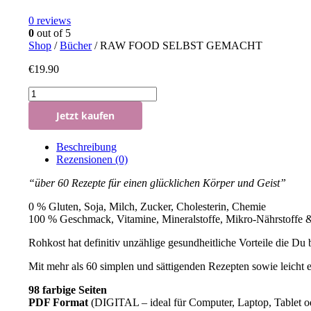
0
reviews
0
out of 5
Shop
/
Bücher
/ RAW FOOD SELBST GEMACHT
€
19.90
RAW
FOOD
Jetzt kaufen
SELBST
GEMACHT
Anzahl
Beschreibung
Rezensionen (0)
“über 60 Rezepte für einen glücklichen Körper und Geist”
0 % Gluten, Soja, Milch, Zucker, Cholesterin, Chemie
100 % Geschmack, Vitamine, Mineralstoffe, Mikro-Nährstoffe &
Rohkost hat definitiv unzählige gesundheitliche Vorteile die D
Mit mehr als 60 simplen und sättigenden Rezepten sowie leicht er
98 farbige Seiten
PDF Format
(DIGITAL – ideal für Computer, Laptop, Tablet 