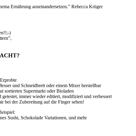
Thema Ernährung auseinandersetzen.” Rebecca Krüger
n!!;-)
tern”,
EMACHT?
-Erprobte
Messer und Schneidbrett oder einem Mixer herstellbar
ut sortierten Supermarkt oder Bioladen
getestet, immer wieder editiert, modifiziert und verbessert
ir bei der Zubereitung auf die Finger sehen!
eispiel:
ünes Sushi, Schokolade Variationen, und mehr