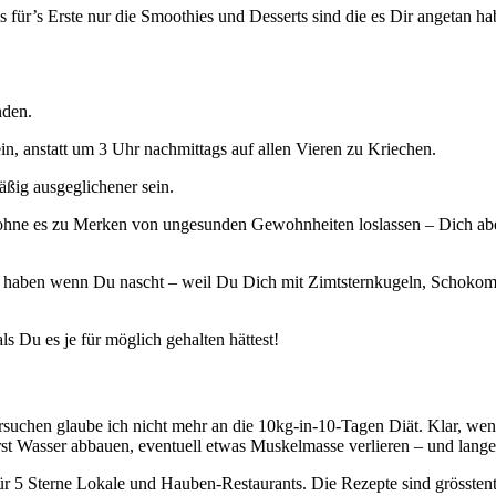
ür’s Erste nur die Smoothies und Desserts sind die es Dir angetan ha
nden.
in, anstatt um 3 Uhr nachmittags auf allen Vieren zu Kriechen.
ßig ausgeglichener sein.
ohne es zu Merken von ungesunden Gewohnheiten loslassen – Dich abe
r haben wenn Du nascht – weil Du Dich mit Zimtsternkugeln, Schokom
s Du es je für möglich gehalten hättest!
uchen glaube ich nicht mehr an die 10kg-in-10-Tagen Diät. Klar, wen
rst Wasser abbauen, eventuell etwas Muskelmasse verlieren – und lange w
5 Sterne Lokale und Hauben-Restaurants. Die Rezepte sind grösstenteil