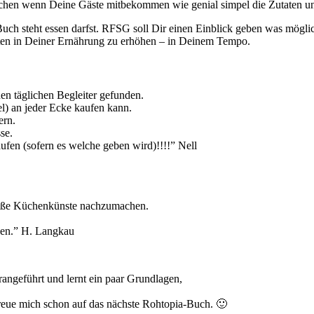
chen wenn Deine Gäste mitbekommen wie genial simpel die Zutaten und
 steht essen darfst. RFSG soll Dir einen Einblick geben was möglich i
chten in Deiner Ernährung zu erhöhen – in Deinem Tempo.
en täglichen Begleiter gefunden.
l) an jeder Ecke kaufen kann.
ern.
se.
aufen (sofern es welche geben wird)!!!!” Nell
große Küchenkünste nachzumachen.
eben.” H. Langkau
rangeführt und lernt ein paar Grundlagen,
 freue mich schon auf das nächste Rohtopia-Buch. 🙂