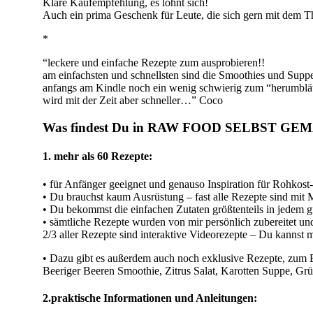
Klare Kaufempfehlung, es lohnt sich!
Auch ein prima Geschenk für Leute, die sich gern mit dem 
*
“leckere und einfache Rezepte zum ausprobieren!!
am einfachsten und schnellsten sind die Smoothies und Suppe
anfangs am Kindle noch ein wenig schwierig zum “herumblät
wird mit der Zeit aber schneller…” Coco
Was findest Du in RAW FOOD SELBST G
1. mehr als 60 Rezepte:
• für Anfänger geeignet und genauso Inspiration für Rohkost
• Du brauchst kaum Ausrüstung – fast alle Rezepte sind mit 
• Du bekommst die einfachen Zutaten größtenteils in jedem g
• sämtliche Rezepte wurden von mir persönlich zubereitet und 
2/3 aller Rezepte sind interaktive Videorezepte – Du kannst m
• Dazu gibt es außerdem auch noch exklusive Rezepte, zum B
Beeriger Beeren Smoothie, Zitrus Salat, Karotten Suppe, Gr
2.praktische Informationen und Anleitungen: