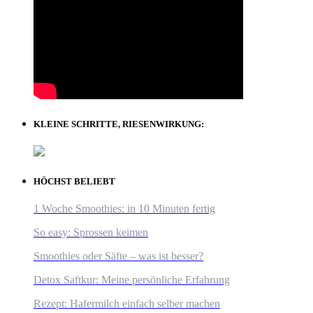
KLEINE SCHRITTE, RIESENWIRKUNG:
HÖCHST BELIEBT
1 Woche Smoothies: in 10 Minuten fertig
So easy: Sprossen keimen
Smoothies oder Säfte – was ist besser?
Detox Saftkur: Meine persönliche Erfahrung
Rezept: Hafermilch einfach selber machen