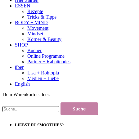
Hier Starten
ESSEN
Rezepte
Tricks & Tipps
BODY + MIND
Movement
Mindset
Körper & Beauty
SHOP
Bücher
Online Programme
Partner + Rabattcodes
über
Lisa + Rohtopia
Medien + Liebe
English
Dein Warenkorb ist leer.
LIEBST DU SMOOTHIES?