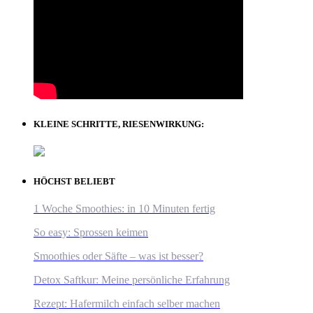
KLEINE SCHRITTE, RIESENWIRKUNG:
HÖCHST BELIEBT
1 Woche Smoothies: in 10 Minuten fertig
So easy: Sprossen keimen
Smoothies oder Säfte – was ist besser?
Detox Saftkur: Meine persönliche Erfahrung
Rezept: Hafermilch einfach selber machen