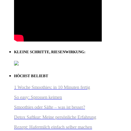
KLEINE SCHRITTE, RIESENWIRKUNG:
HÖCHST BELIEBT
1 Woche Smoothies: in 10 Minuten fertig
So easy: Sprossen keimen
Smoothies oder Säfte – was ist besser?
Detox Saftkur: Meine persönliche Erfahrung
Rezept: Hafermilch einfach selber machen