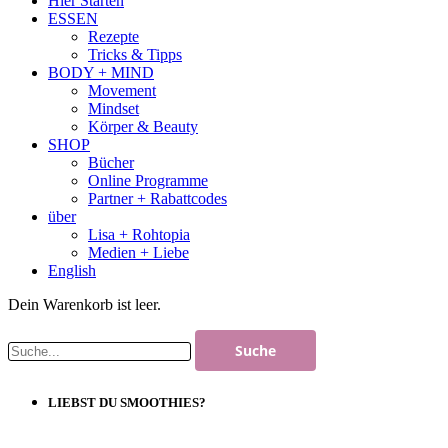
Hier Starten
ESSEN
Rezepte
Tricks & Tipps
BODY + MIND
Movement
Mindset
Körper & Beauty
SHOP
Bücher
Online Programme
Partner + Rabattcodes
über
Lisa + Rohtopia
Medien + Liebe
English
Dein Warenkorb ist leer.
LIEBST DU SMOOTHIES?