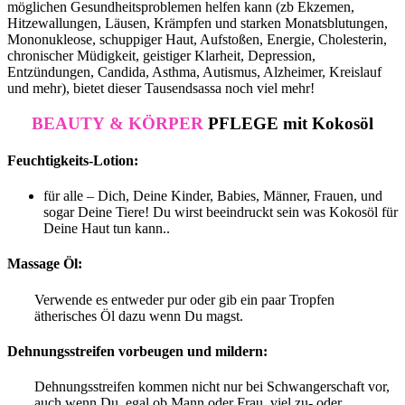
möglichen Gesundheitsproblemen helfen kann (zb Ekzemen,
Hitzewallungen, Läusen, Krämpfen und starken Monatsblutungen,
Mononukleose, schuppiger Haut, Aufstoßen, Energie, Cholesterin,
chronischer Müdigkeit, geistiger Klarheit, Depression,
Entzündungen, Candida, Asthma, Autismus, Alzheimer, Kreislauf
und mehr), bietet dieser Tausendsassa noch viel mehr!
BEAUTY & KÖRPER
PFLEGE mit Kokosöl
Feuchtigkeits-Lotion:
für alle – Dich, Deine Kinder, Babies, Männer, Frauen, und
sogar Deine Tiere! Du wirst beeindruckt sein was Kokosöl für
Deine Haut tun kann..
Massage Öl:
Verwende es entweder pur oder gib ein paar Tropfen
ätherisches Öl dazu wenn Du magst.
Dehnungsstreifen vorbeugen und mildern:
Dehnungsstreifen kommen nicht nur bei Schwangerschaft vor,
auch wenn Du, egal ob Mann oder Frau, viel zu- oder