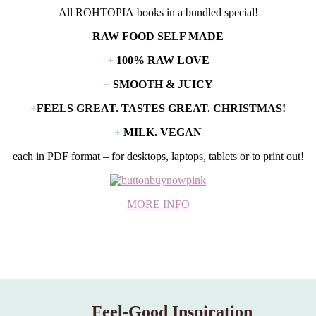
All
ROHTOPIA
books in a bundled special!
RAW FOOD SELF MADE
+
100% RAW LOVE
+
SMOOTH & JUICY
+
FEELS GREAT. TASTES GREAT. CHRISTMAS!
+
MILK. VEGAN
each in PDF format – for desktops, laptops, tablets or to print out!
MORE INFO
Feel‑Good Inspiration