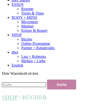
Hier Starten
ESSEN
Rezepte
Tricks & Tipps
BODY + MIND
Movement
Mindset
Körper & Beauty
SHOP
Bücher
Online Programme
Partner + Rabattcodes
über
Lisa + Rohtopia
Medien + Liebe
English
Dein Warenkorb ist leer.
SHOP
/ BÜCHER