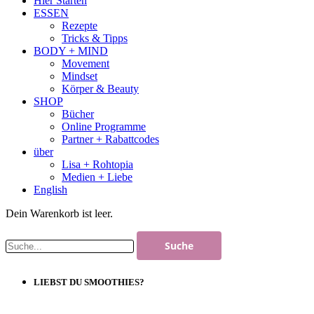
Hier Starten
ESSEN
Rezepte
Tricks & Tipps
BODY + MIND
Movement
Mindset
Körper & Beauty
SHOP
Bücher
Online Programme
Partner + Rabattcodes
über
Lisa + Rohtopia
Medien + Liebe
English
Dein Warenkorb ist leer.
LIEBST DU SMOOTHIES?