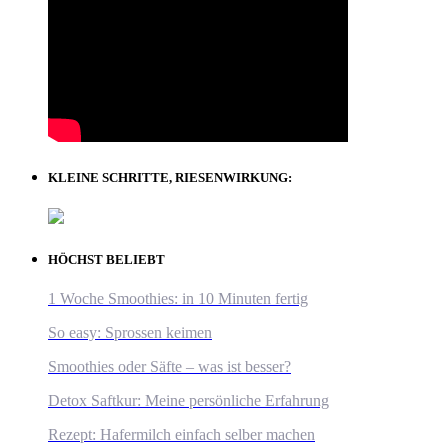
KLEINE SCHRITTE, RIESENWIRKUNG:
HÖCHST BELIEBT
1 Woche Smoothies: in 10 Minuten fertig
So easy: Sprossen keimen
Smoothies oder Säfte – was ist besser?
Detox Saftkur: Meine persönliche Erfahrung
Rezept: Hafermilch einfach selber machen