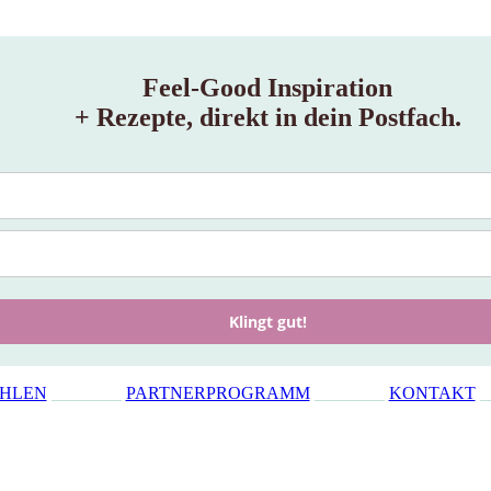
Feel‑Good Inspiration
+ Rezepte, direkt in dein Postfach.
Klingt gut!
ÜHLEN
________
PARTNERPROGRAMM
________
KONTAKT
_