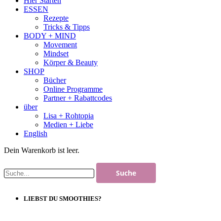
Hier Starten
ESSEN
Rezepte
Tricks & Tipps
BODY + MIND
Movement
Mindset
Körper & Beauty
SHOP
Bücher
Online Programme
Partner + Rabattcodes
über
Lisa + Rohtopia
Medien + Liebe
English
Dein Warenkorb ist leer.
LIEBST DU SMOOTHIES?