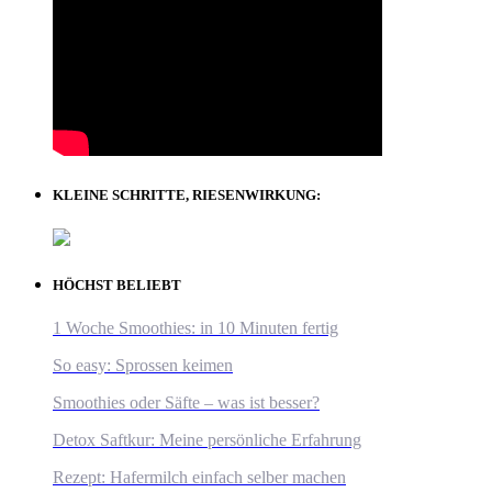
KLEINE SCHRITTE, RIESENWIRKUNG:
HÖCHST BELIEBT
1 Woche Smoothies: in 10 Minuten fertig
So easy: Sprossen keimen
Smoothies oder Säfte – was ist besser?
Detox Saftkur: Meine persönliche Erfahrung
Rezept: Hafermilch einfach selber machen