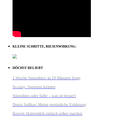
KLEINE SCHRITTE, RIESENWIRKUNG:
HÖCHST BELIEBT
1 Woche Smoothies: in 10 Minuten fertig
So easy: Sprossen keimen
Smoothies oder Säfte – was ist besser?
Detox Saftkur: Meine persönliche Erfahrung
Rezept: Hafermilch einfach selber machen