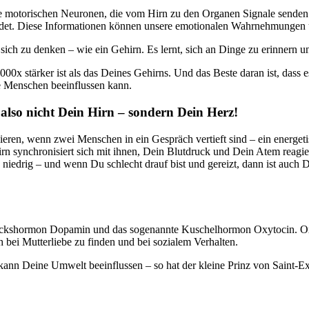
 die motorischen Neuronen, die vom Hirn zu den Organen Signale send
det. Diese Informationen können unsere emotionalen Wahrnehmungen u
r sich zu denken – wie ein Gehirn. Es lernt, sich an Dinge zu erinnern 
x stärker ist als das Deines Gehirns. Und das Beste daran ist, dass e
e Menschen beeinflussen kann.
also nicht Dein Hirn – sondern Dein Herz!
ieren, wenn zwei Menschen in ein Gespräch vertieft sind – ein energet
n synchronisiert sich mit ihnen, Dein Blutdruck und Dein Atem reagie
niedrig – und wenn Du schlecht drauf bist und gereizt, dann ist auch
ückshormon Dopamin und das sogenannte Kuschelhormon Oxytocin. Oxy
h bei Mutterliebe zu finden und bei sozialem Verhalten.
ann Deine Umwelt beeinflussen – so hat der kleine Prinz von Saint-Exup