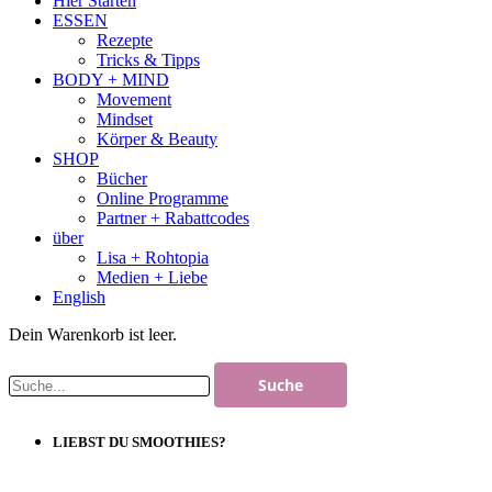
Hier Starten
ESSEN
Rezepte
Tricks & Tipps
BODY + MIND
Movement
Mindset
Körper & Beauty
SHOP
Bücher
Online Programme
Partner + Rabattcodes
über
Lisa + Rohtopia
Medien + Liebe
English
Dein Warenkorb ist leer.
LIEBST DU SMOOTHIES?