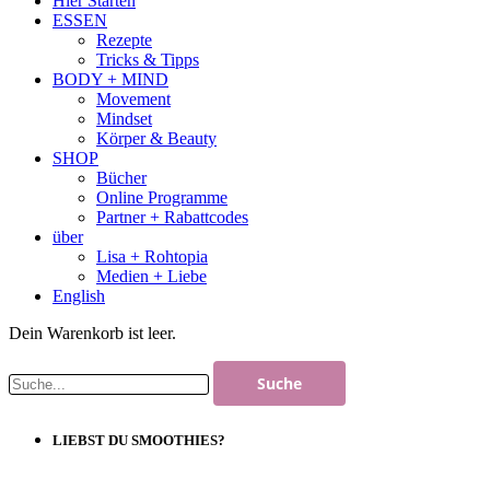
Hier Starten
ESSEN
Rezepte
Tricks & Tipps
BODY + MIND
Movement
Mindset
Körper & Beauty
SHOP
Bücher
Online Programme
Partner + Rabattcodes
über
Lisa + Rohtopia
Medien + Liebe
English
Dein Warenkorb ist leer.
LIEBST DU SMOOTHIES?