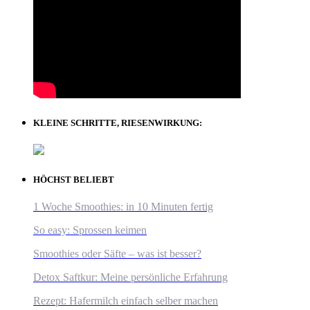
KLEINE SCHRITTE, RIESENWIRKUNG:
HÖCHST BELIEBT
1 Woche Smoothies: in 10 Minuten fertig
So easy: Sprossen keimen
Smoothies oder Säfte – was ist besser?
Detox Saftkur: Meine persönliche Erfahrung
Rezept: Hafermilch einfach selber machen