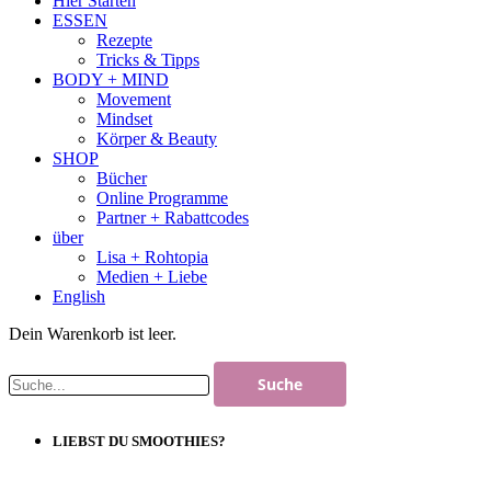
Hier Starten
ESSEN
Rezepte
Tricks & Tipps
BODY + MIND
Movement
Mindset
Körper & Beauty
SHOP
Bücher
Online Programme
Partner + Rabattcodes
über
Lisa + Rohtopia
Medien + Liebe
English
Dein Warenkorb ist leer.
LIEBST DU SMOOTHIES?