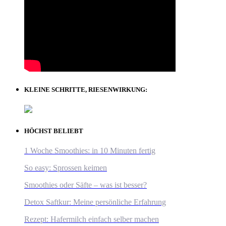
KLEINE SCHRITTE, RIESENWIRKUNG:
HÖCHST BELIEBT
1 Woche Smoothies: in 10 Minuten fertig
So easy: Sprossen keimen
Smoothies oder Säfte – was ist besser?
Detox Saftkur: Meine persönliche Erfahrung
Rezept: Hafermilch einfach selber machen