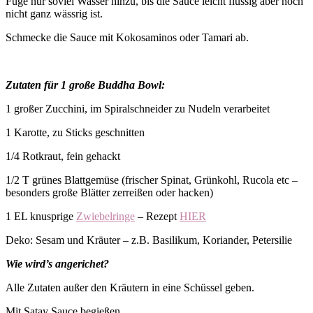
Füge nur soviel Wasser hinzu, bis die Sauce leicht flüssig aber noch
nicht ganz wässrig ist.
Schmecke die Sauce mit Kokosaminos oder Tamari ab.
Zutaten für 1 große Buddha Bowl:
1 großer Zucchini, im Spiralschneider zu Nudeln verarbeitet
1 Karotte, zu Sticks geschnitten
1/4 Rotkraut, fein gehackt
1/2 T grünes Blattgemüse (frischer Spinat, Grünkohl, Rucola etc –
besonders große Blätter zerreißen oder hacken)
1 EL knusprige
Zwiebelringe
– Rezept
HIER
Deko: Sesam und Kräuter – z.B. Basilikum, Koriander, Petersilie
Wie wird’s angerichet?
Alle Zutaten außer den Kräutern in eine Schüssel geben.
Mit Satay Sauce begießen.