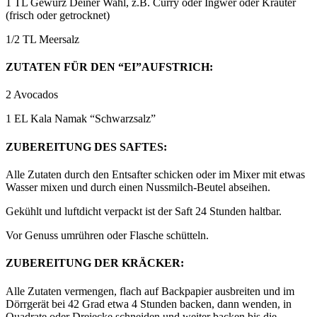
1 TL Gewürz Deiner Wahl, z.B. Curry oder Ingwer oder Kräuter
(frisch oder getrocknet)
1/2 TL Meersalz
ZUTATEN FÜR DEN “EI”AUFSTRICH:
2 Avocados
1 EL Kala Namak “Schwarzsalz”
ZUBEREITUNG DES SAFTES:
Alle Zutaten durch den Entsafter schicken oder im Mixer mit etwas
Wasser mixen und durch einen Nussmilch-Beutel abseihen.
Gekühlt und luftdicht verpackt ist der Saft 24 Stunden haltbar.
Vor Genuss umrühren oder Flasche schütteln.
ZUBEREITUNG DER KRÄCKER:
Alle Zutaten vermengen, flach auf Backpapier ausbreiten und im
Dörrgerät bei 42 Grad etwa 4 Stunden backen, dann wenden, in
Quadrate oder Dreiecke schneiden und weiter backen bis die