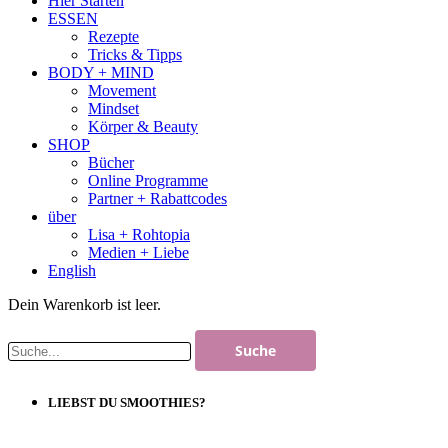
Hier Starten
ESSEN
Rezepte
Tricks & Tipps
BODY + MIND
Movement
Mindset
Körper & Beauty
SHOP
Bücher
Online Programme
Partner + Rabattcodes
über
Lisa + Rohtopia
Medien + Liebe
English
Dein Warenkorb ist leer.
LIEBST DU SMOOTHIES?