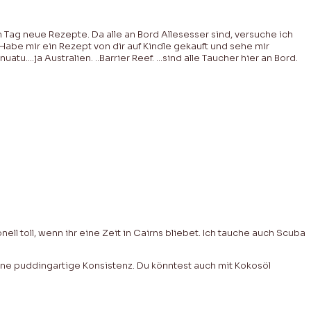
n Tag neue Rezepte. Da alle an Bord Allesesser sind, versuche ich
Habe mir ein Rezept von dir auf Kindle gekauft und sehe mir
tu….ja Australien. ..Barrier Reef. …sind alle Taucher hier an Bord.
l toll, wenn ihr eine Zeit in Cairns bliebet. Ich tauche auch Scuba
ine puddingartige Konsistenz. Du könntest auch mit Kokosöl