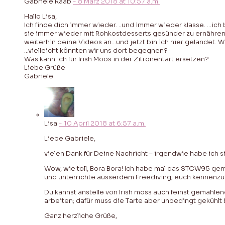
Gabriele Raab
-
8 März 2018
at
10:57 a.m.
Hallo Lisa,
Ich finde dich immer wieder. ..und immer wieder klasse. …ich 
sie immer wieder mit Rohkostdesserts gesünder zu ernähren. .
weiterhin deine Videos an…und jetzt bin ich hier gelandet. Wir
…vielleicht kônnten wir uns dort begegnen?
Was kann ich für Irish Moos in der Zitronentart ersetzen?
Liebe Grüße
Gabriele
Lisa
-
10 April 2018
at
6:57 a.m.
Liebe Gabriele,
vielen Dank für Deine Nachricht – irgendwie habe ich 
Wow, wie toll, Bora Bora! Ich habe mal das STCW95 gema
und unterrichte ausserdem Freediving; euch kennenzu
Du kannst anstelle von Irish moss auch feinst gemahle
arbeiten; dafür muss die Tarte aber unbedingt gekühlt 
Ganz herzliche Grüße,