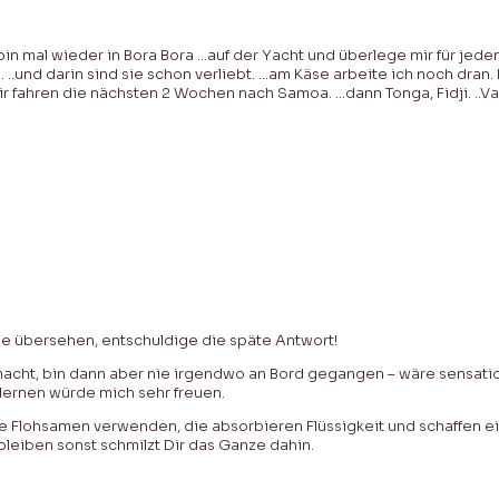
bin mal wieder in Bora Bora …auf der Yacht und überlege mir für jede
.und darin sind sie schon verliebt. …am Käse arbeite ich noch dran. 
 fahren die nächsten 2 Wochen nach Samoa. …dann Tonga, Fidji. ..Vanua
sie übersehen, entschuldige die späte Antwort!
cht, bin dann aber nie irgendwo an Bord gegangen – wäre sensationel
lernen würde mich sehr freuen.
ne Flohsamen verwenden, die absorbieren Flüssigkeit und schaffen e
bleiben sonst schmilzt Dir das Ganze dahin.