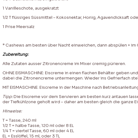
1 Vanilleschote, ausgekratzt
1/2 T flüssiges Süssmittel – Kokosnektar, Honig, Agavendicksaft od
1 Prise Meersalz
* Cashews am besten über Nacht einweichen, dann abspülen + im Ge
Zubereitung:
Alle Zutaten ausser Zitronencreme im Mixer cremig pürieren.
OHNE EISMASCHINE: Eiscreme in einen flachen Behälter geben und 
dabei die Zitronencreme untermengen. Wieder ins Gefrierfach stell
MIT EISMASCHINE: Eiscreme in der Maschine nach Betriebsanleitung
Tipp:
Die Eiscreme vor dem Servieren am besten kurz antauen lasse
der Tiefkühlzone geholt wird – daher am besten gleich die ganze 
Hinweise:
T = Tasse, 240 ml
1/2 T = halbe Tasse, 120 ml oder 8 EL
1/4 T = viertel Tasse, 60 ml oder 4 EL
EL = Esslöffel, 15 ml, oder 3 TL