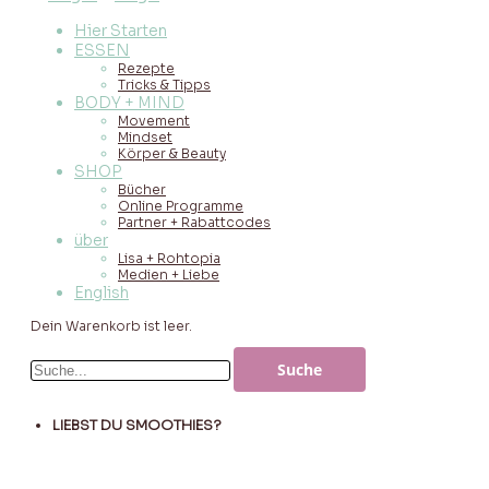
Hier Starten
ESSEN
Rezepte
Tricks & Tipps
BODY + MIND
Movement
Mindset
Körper & Beauty
SHOP
Bücher
Online Programme
Partner + Rabattcodes
über
Lisa + Rohtopia
Medien + Liebe
English
Dein Warenkorb ist leer.
LIEBST DU SMOOTHIES?