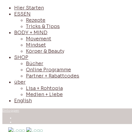
Hier Starten
ESSEN
Rezepte
Tricks & Tipps
BODY + MIND
Movement
Mindset
Körper & Beauty
SHOP
Bücher
Online Programme
Partner + Rabattcodes
über
Lisa + Rohtopia
Medien + Liebe
English
Einloggen