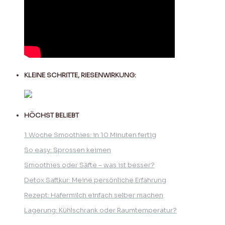
KLEINE SCHRITTE, RIESENWIRKUNG:
HÖCHST BELIEBT
1 Woche Smoothies: in 10 Minuten fertig
So easy: Sprossen keimen
Smoothies oder Säfte – was ist besser?
Detox Saftkur: Meine persönliche Erfahrung
Rezept: Hafermilch einfach selber machen
Lagerung: Kühlschrank oder Raumtemperatur?