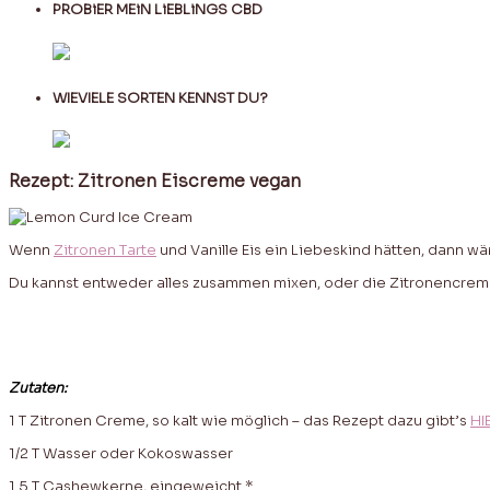
PROBiER MEiN LiEBLiNGS CBD
WIEVIELE SORTEN KENNST DU?
Rezept: Zitronen Eiscreme vegan
Wenn
Zitronen Tarte
und Vanille Eis ein Liebeskind hätten, dann wä
Du kannst entweder alles zusammen mixen, oder die Zitronencreme e
Zutaten:
1 T Zitronen Creme, so kalt wie möglich – das Rezept dazu gibt’s
HI
1/2 T Wasser oder Kokoswasser
1.5 T Cashewkerne, eingeweicht *