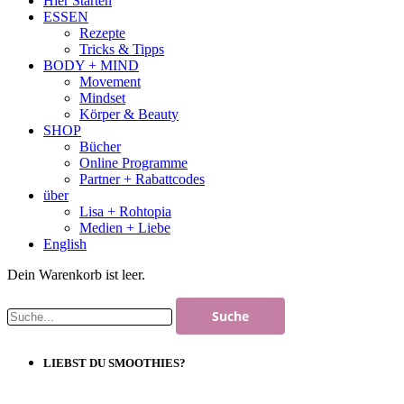
Hier Starten
ESSEN
Rezepte
Tricks & Tipps
BODY + MIND
Movement
Mindset
Körper & Beauty
SHOP
Bücher
Online Programme
Partner + Rabattcodes
über
Lisa + Rohtopia
Medien + Liebe
English
Dein Warenkorb ist leer.
LIEBST DU SMOOTHIES?