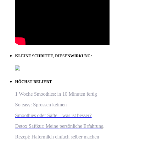
KLEINE SCHRITTE, RIESENWIRKUNG:
HÖCHST BELIEBT
1 Woche Smoothies: in 10 Minuten fertig
So easy: Sprossen keimen
Smoothies oder Säfte – was ist besser?
Detox Saftkur: Meine persönliche Erfahrung
Rezept: Hafermilch einfach selber machen