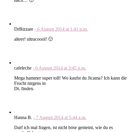
nach… 🙂
DrBizzare
-
6 August 2014
at
1:41 p.m.
alteer! ultracoool! 🙂
cafeleche
-
6 August 2014
at
3:45 p.m.
Mega hammer super toll! Wo kaufst du Jicama? Ich kann die
Frucht nirgens in
Dt. finden.
Hanna B.
-
7 August 2014
at
5:44 a.m.
Darf ich mal fragen, ist nicht böse gemeint, wie du es