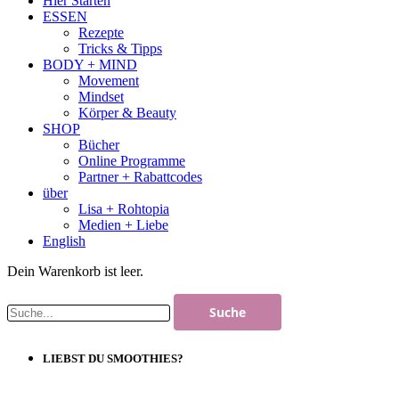
Hier Starten
ESSEN
Rezepte
Tricks & Tipps
BODY + MIND
Movement
Mindset
Körper & Beauty
SHOP
Bücher
Online Programme
Partner + Rabattcodes
über
Lisa + Rohtopia
Medien + Liebe
English
Dein Warenkorb ist leer.
LIEBST DU SMOOTHIES?