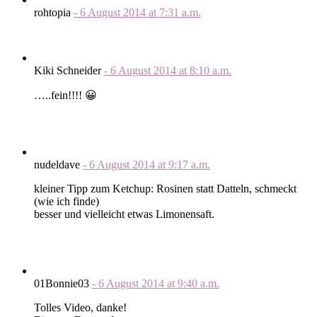
rohtopia
-
6 August 2014
at
7:31 a.m.
Kiki Schneider
-
6 August 2014
at
8:10 a.m.
…..fein!!!! 😀
nudeldave
-
6 August 2014
at
9:17 a.m.
kleiner Tipp zum Ketchup: Rosinen statt Datteln, schmeckt
(wie ich finde)
besser und vielleicht etwas Limonensaft.
01Bonnie03
-
6 August 2014
at
9:40 a.m.
Tolles Video, danke!