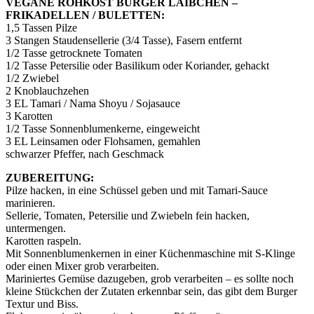
VEGANE ROHKOST BURGER LAIBCHEN –
FRIKADELLEN / BULETTEN:
1,5 Tassen Pilze
3 Stangen Staudensellerie (3/4 Tasse), Fasern entfernt
1/2 Tasse getrocknete Tomaten
1/2 Tasse Petersilie oder Basilikum oder Koriander, gehackt
1/2 Zwiebel
2 Knoblauchzehen
3 EL Tamari / Nama Shoyu / Sojasauce
3 Karotten
1/2 Tasse Sonnenblumenkerne, eingeweicht
3 EL Leinsamen oder Flohsamen, gemahlen
schwarzer Pfeffer, nach Geschmack
ZUBEREITUNG:
Pilze hacken, in eine Schüssel geben und mit Tamari-Sauce
marinieren.
Sellerie, Tomaten, Petersilie und Zwiebeln fein hacken,
untermengen.
Karotten raspeln.
Mit Sonnenblumenkernen in einer Küchenmaschine mit S-Klinge
oder einen Mixer grob verarbeiten.
Mariniertes Gemüse dazugeben, grob verarbeiten – es sollte noch
kleine Stückchen der Zutaten erkennbar sein, das gibt dem Burger
Textur und Biss.