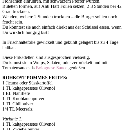
Flohsamen einrühren, mit schwarzem Pfeffer würzen.
Buletten formen, auf Anti-Haft-Folien setzen, 2-3 Stunden bei 42
Grad trocknen.
Wenden, weitere 2 Stunden trocknen – die Burger sollten noch
feucht sein.
Du könntest sie auch einfach direkt aus der Schüssel essen, wenn
Du wirklich hungrig bist!
In Frischhaltefolie gewickelt und gekühlt gelagert bis zu 4 Tage
haltbar.
Diese Frikadellen sind ausgesprochen vielseitig.
Du kannst sie in Wraps, Salaten, oder zerbröckelt und mit
Tomatensauce als
Bolognese Sauce
genießen.
ROHKOST POMMES FRITES:
1 Jicama oder Süsskartoffel
1 TL kaltgepresstes Olivenöl
1 EL Nährhefe
1 TL Knoblauchpulver
1 TL Chilipulver
1/4 TL Meersalz
Variante 1:
1 TL kaltgepresstes Olivenöl
1 TL Zwiebelpulver