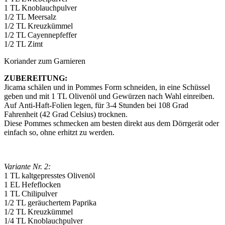
1 TL Knoblauchpulver
1/2 TL Meersalz
1/2 TL Kreuzkümmel
1/2 TL Cayennepfeffer
1/2 TL Zimt
Koriander zum Garnieren
ZUBEREITUNG:
Jicama schälen und in Pommes Form schneiden, in eine Schüssel
geben und mit 1 TL Olivenöl und Gewürzen nach Wahl einreiben.
Auf Anti-Haft-Folien legen, für 3-4 Stunden bei 108 Grad
Fahrenheit (42 Grad Celsius) trocknen.
Diese Pommes schmecken am besten direkt aus dem Dörrgerät oder
einfach so, ohne erhitzt zu werden.
Variante Nr. 2:
1 TL kaltgepresstes Olivenöl
1 EL Hefeflocken
1 TL Chilipulver
1/2 TL geräuchertem Paprika
1/2 TL Kreuzkümmel
1/4 TL Knoblauchpulver