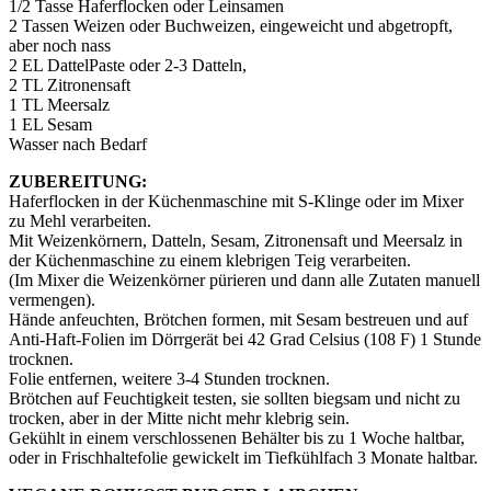
1/2 Tasse Haferflocken oder Leinsamen
2 Tassen Weizen oder Buchweizen, eingeweicht und abgetropft,
aber noch nass
2 EL DattelPaste oder 2-3 Datteln,
2 TL Zitronensaft
1 TL Meersalz
1 EL Sesam
Wasser nach Bedarf
ZUBEREITUNG:
Haferflocken in der Küchenmaschine mit S-Klinge oder im Mixer
zu Mehl verarbeiten.
Mit Weizenkörnern, Datteln, Sesam, Zitronensaft und Meersalz in
der Küchenmaschine zu einem klebrigen Teig verarbeiten.
(Im Mixer die Weizenkörner pürieren und dann alle Zutaten manuell
vermengen).
Hände anfeuchten, Brötchen formen, mit Sesam bestreuen und auf
Anti-Haft-Folien im Dörrgerät bei 42 Grad Celsius (108 F) 1 Stunde
trocknen.
Folie entfernen, weitere 3-4 Stunden trocknen.
Brötchen auf Feuchtigkeit testen, sie sollten biegsam und nicht zu
trocken, aber in der Mitte nicht mehr klebrig sein.
Gekühlt in einem verschlossenen Behälter bis zu 1 Woche haltbar,
oder in Frischhaltefolie gewickelt im Tiefkühlfach 3 Monate haltbar.