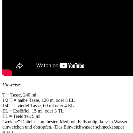
Hinweise:
T = Tasse, 240 ml
1/2 T = halbe Tasse, 120 ml oder 8 EL
1/4 T = viertel Tasse, 60 ml oder 4 EL
EL = Esslöffel, 15 ml, oder 3 TL
TL = Teelöffel, 5 ml
“weiche” Datteln = am besten Medjool. Falls nötig, kurz in Wasser
einweichen und abtropfen. (Das Einweichwasser schmeckt super
süss!)