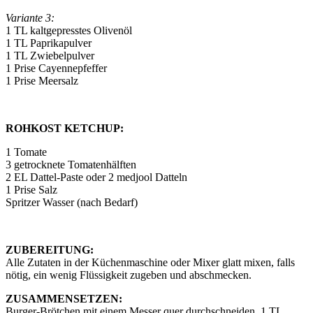
Variante 3:
1 TL kaltgepresstes Olivenöl
1 TL Paprikapulver
1 TL Zwiebelpulver
1 Prise Cayennepfeffer
1 Prise Meersalz
ROHKOST KETCHUP:
1 Tomate
3 getrocknete Tomatenhälften
2 EL Dattel-Paste oder 2 medjool Datteln
1 Prise Salz
Spritzer Wasser (nach Bedarf)
ZUBEREITUNG:
Alle Zutaten in der Küchenmaschine oder Mixer glatt mixen, falls
nötig, ein wenig Flüssigkeit zugeben und abschmecken.
ZUSAMMENSETZEN:
Burger-Brötchen mit einem Messer quer durchschneiden, 1 TL