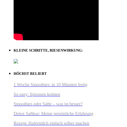
KLEINE SCHRITTE, RIESENWIRKUNG:
HÖCHST BELIEBT
1 Woche Smoothies: in 10 Minuten fertig
So easy: Sprossen keimen
Smoothies oder Säfte – was ist besser?
Detox Saftkur: Meine persönliche Erfahrung
Rezept: Hafermilch einfach selber machen