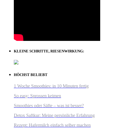
KLEINE SCHRITTE, RIESENWIRKUNG:
HÖCHST BELIEBT
1 Woche Smoothies: in 10 Minuten fertig
So easy: Sprossen keimen
Smoothies oder Säfte – was ist besser?
Detox Saftkur: Meine persönliche Erfahrung
Rezept: Hafermilch einfach selber machen