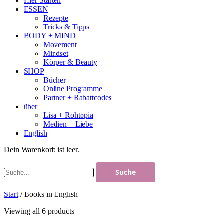
Hier Starten
ESSEN
Rezepte
Tricks & Tipps
BODY + MIND
Movement
Mindset
Körper & Beauty
SHOP
Bücher
Online Programme
Partner + Rabattcodes
über
Lisa + Rohtopia
Medien + Liebe
English
Dein Warenkorb ist leer.
Start
/ Books in English
Viewing all 6 products