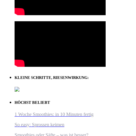
KLEINE SCHRITTE, RIESENWIRKUNG:
HÖCHST BELIEBT
1 Woche Smoothies: in 10 Minuten fertig
So easy: Sprossen keimen
Smoothies oder Säfte – was ist besser?