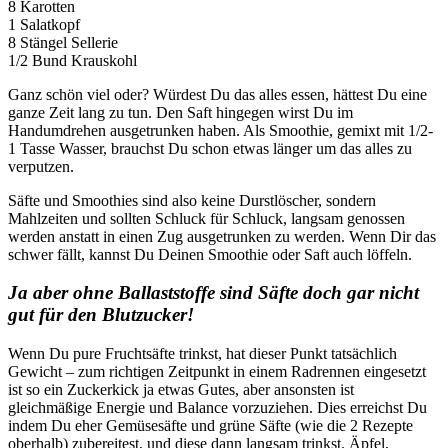
8 Karotten
1 Salatkopf
8 Stängel Sellerie
1/2 Bund Krauskohl
Ganz schön viel oder? Würdest Du das alles essen, hättest Du eine
ganze Zeit lang zu tun. Den Saft hingegen wirst Du im
Handumdrehen ausgetrunken haben. Als Smoothie, gemixt mit 1/2-
1 Tasse Wasser, brauchst Du schon etwas länger um das alles zu
verputzen.
Säfte und Smoothies sind also keine Durstlöscher, sondern
Mahlzeiten und sollten Schluck für Schluck, langsam genossen
werden anstatt in einen Zug ausgetrunken zu werden. Wenn Dir das
schwer fällt, kannst Du Deinen Smoothie oder Saft auch löffeln.
Ja aber ohne Ballaststoffe sind Säfte doch gar nicht
gut für den Blutzucker!
Wenn Du pure Fruchtsäfte trinkst, hat dieser Punkt tatsächlich
Gewicht – zum richtigen Zeitpunkt in einem Radrennen eingesetzt
ist so ein Zuckerkick ja etwas Gutes, aber ansonsten ist
gleichmäßige Energie und Balance vorzuziehen. Dies erreichst Du
indem Du eher Gemüsesäfte und grüne Säfte (wie die 2 Rezepte
oberhalb) zubereitest, und diese dann langsam trinkst. Äpfel,