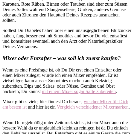
Karotten, Rote Rüben, Birnen oder Trauben sind eher zum Süssen
Deines Saftes während Stangensellerie, Gurken, anderes Gemüse
oder auch Zitronen den Hauptteil Deines Rezeptes ausmachen
sollten.
Solltest Du Diabetes haben oder einen unausgeglichenen Blutzucker
haben, fang besser erst mit Smoothies and bevor Du viel entsaftest
und konsultiere eventuell auch den Arzt oder Naturheilpraktiker
Deines Vertrauens.
Mixer oder Entsafter – was soll ich zuerst kaufen?
Wenn es eine Preisfrage ist, ob Du Dir erst einen Entsafter oder
einen Mixer zulegst, würde ich einen Mixer empfehlen. Er ist
vielseitiger, kann ausser Smoothies machen auch Keksteig
zubereiten, Dips und Salsas, oder Nüsse, Gemüse und Obst
häckseln; Du kannst
mit einem Mixer sogar Säfte zubereiten
.
Mixer gibt es viele, hier findest Du heraus,
welcher Mixer für Dich
am besten ist
und hier ist ein
Vergleich verschiedener Mixermarken
.
Wenn Du regelmäßig unter Zeitdruck stehst, ist ein Mixer auch die
bessere Wahl da er unglaublich leicht zu reinigen ist da Du einfach
den Behälter ausspülst. Bei Entsaftern gibt es einige Geräte die zum