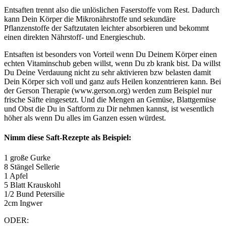
Entsaften trennt also die unlöslichen Faserstoffe vom Rest. Dadurch
kann Dein Körper die Mikronährstoffe und sekundäre
Pflanzenstoffe der Saftzutaten leichter absorbieren und bekommt
einen direkten Nährstoff- und Energieschub.
Entsaften ist besonders von Vorteil wenn Du Deinem Körper einen
echten Vitaminschub geben willst, wenn Du zb krank bist. Da willst
Du Deine Verdauung nicht zu sehr aktivieren bzw belasten damit
Dein Körper sich voll und ganz aufs Heilen konzentrieren kann. Bei
der Gerson Therapie (www.gerson.org) werden zum Beispiel nur
frische Säfte eingesetzt. Und die Mengen an Gemüse, Blattgemüse
und Obst die Du in Saftform zu Dir nehmen kannst, ist wesentlich
höher als wenn Du alles im Ganzen essen würdest.
Nimm diese Saft-Rezepte als Beispiel:
1 große Gurke
8 Stängel Sellerie
1 Apfel
5 Blatt Krauskohl
1/2 Bund Petersilie
2cm Ingwer
ODER: