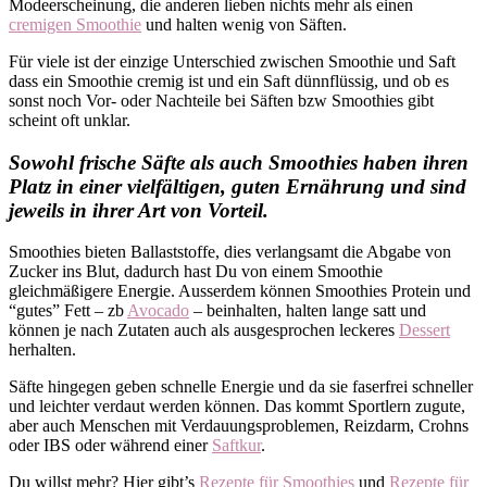
Modeerscheinung, die anderen lieben nichts mehr als einen
cremigen Smoothie
und halten wenig von Säften.
Für viele ist der einzige Unterschied zwischen Smoothie und Saft
dass ein Smoothie cremig ist und ein Saft dünnflüssig, und ob es
sonst noch Vor- oder Nachteile bei Säften bzw Smoothies gibt
scheint oft unklar.
Sowohl frische Säfte als auch Smoothies haben ihren
Platz in einer vielfältigen, guten Ernährung und sind
jeweils in ihrer Art von Vorteil.
Smoothies bieten Ballaststoffe, dies verlangsamt die Abgabe von
Zucker ins Blut, dadurch hast Du von einem Smoothie
gleichmäßigere Energie. Ausserdem können Smoothies
Protein
und
“gutes” Fett – zb
Avocado
– beinhalten, halten lange satt und
können je nach Zutaten auch als ausgesprochen leckeres
Dessert
herhalten.
Säfte hingegen geben schnelle Energie und da sie faserfrei schneller
und leichter verdaut werden können. Das kommt Sportlern zugute,
aber auch Menschen mit Verdauungsproblemen, Reizdarm, Crohns
oder IBS oder während einer
Saftkur
.
Du willst mehr? Hier gibt’s
Rezepte für Smoothies
und
Rezepte für