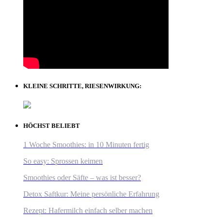
KLEINE SCHRITTE, RIESENWIRKUNG:
HÖCHST BELIEBT
1 Woche Smoothies: in 10 Minuten fertig
So easy: Sprossen keimen
Smoothies oder Säfte – was ist besser?
Detox Saftkur: Meine persönliche Erfahrung
Rezept: Hafermilch einfach selber machen