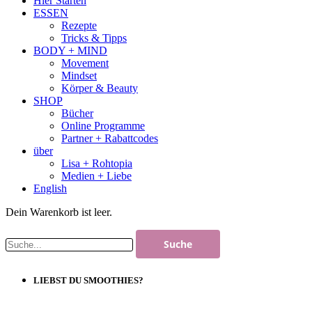
Hier Starten
ESSEN
Rezepte
Tricks & Tipps
BODY + MIND
Movement
Mindset
Körper & Beauty
SHOP
Bücher
Online Programme
Partner + Rabattcodes
über
Lisa + Rohtopia
Medien + Liebe
English
Dein Warenkorb ist leer.
LIEBST DU SMOOTHIES?