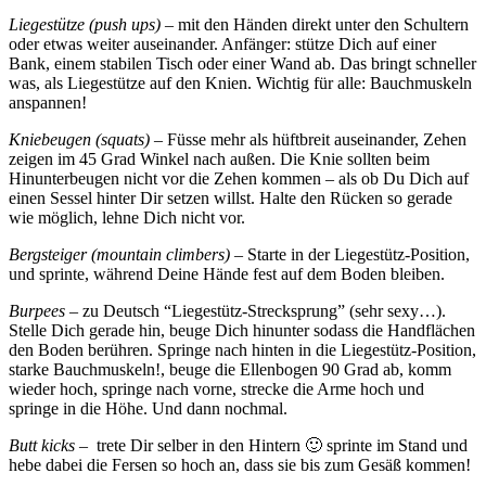
Liegestütze (push ups) –
mit den Händen direkt unter den Schultern
oder etwas weiter auseinander. Anfänger: stütze Dich auf einer
Bank, einem stabilen Tisch oder einer Wand ab. Das bringt schneller
was, als Liegestütze auf den Knien. Wichtig für alle: Bauchmuskeln
anspannen!
Kniebeugen (squats)
– Füsse mehr als hüftbreit auseinander, Zehen
zeigen im 45 Grad Winkel nach außen. Die Knie sollten beim
Hinunterbeugen nicht vor die Zehen kommen – als ob Du Dich auf
einen Sessel hinter Dir setzen willst. Halte den Rücken so gerade
wie möglich, lehne Dich nicht vor.
Bergsteiger (mountain climbers) –
Starte in der Liegestütz-Position,
und sprinte, während Deine Hände fest auf dem Boden bleiben.
Burpees
– zu Deutsch “Liegestütz-Strecksprung” (sehr sexy…).
Stelle Dich gerade hin, beuge Dich hinunter sodass die Handflächen
den Boden berühren. Springe nach hinten in die Liegestütz-Position,
starke Bauchmuskeln!, beuge die Ellenbogen 90 Grad ab, komm
wieder hoch, springe nach vorne, strecke die Arme hoch und
springe in die Höhe. Und dann nochmal.
Butt kicks –
trete Dir selber in den Hintern 🙂 sprinte im Stand und
hebe dabei die Fersen so hoch an, dass sie bis zum Gesäß kommen!