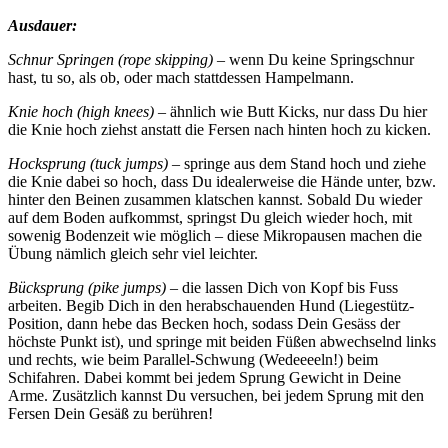
Ausdauer:
Schnur Springen (rope skipping)
– wenn Du keine Springschnur
hast, tu so, als ob, oder mach stattdessen Hampelmann.
Knie hoch (high knees) –
ähnlich wie Butt Kicks, nur dass Du hier
die Knie hoch ziehst anstatt die Fersen nach hinten hoch zu kicken.
Hocksprung (tuck jumps) –
springe aus dem Stand hoch und ziehe
die Knie dabei so hoch, dass Du idealerweise die Hände unter, bzw.
hinter den Beinen zusammen klatschen kannst. Sobald Du wieder
auf dem Boden aufkommst, springst Du gleich wieder hoch, mit
sowenig Bodenzeit wie möglich – diese Mikropausen machen die
Übung nämlich gleich sehr viel leichter.
Bücksprung (pike jumps)
– die lassen Dich von Kopf bis Fuss
arbeiten. Begib Dich in den herabschauenden Hund (Liegestütz-
Position, dann hebe das Becken hoch, sodass Dein Gesäss der
höchste Punkt ist), und springe mit beiden Füßen abwechselnd links
und rechts, wie beim Parallel-Schwung (Wedeeeeln!) beim
Schifahren. Dabei kommt bei jedem Sprung Gewicht in Deine
Arme. Zusätzlich kannst Du versuchen, bei jedem Sprung mit den
Fersen Dein Gesäß zu berühren!