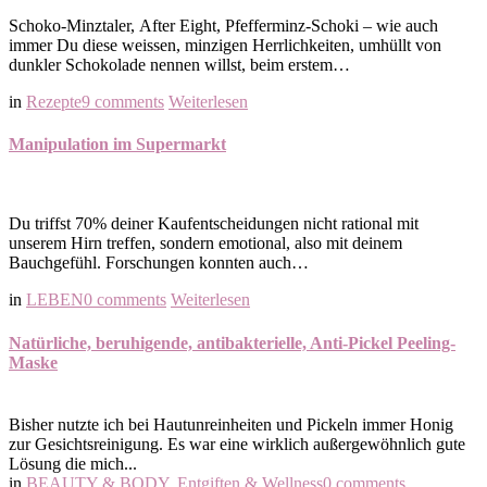
Schoko-Minztaler, After Eight, Pfefferminz-Schoki – wie auch
immer Du diese weissen, minzigen Herrlichkeiten, umhüllt von
dunkler Schokolade nennen willst, beim erstem…
in
Rezepte
9 comments
Weiterlesen
Manipulation im Supermarkt
Du triffst 70% deiner Kaufentscheidungen nicht rational mit
unserem Hirn treffen, sondern emotional, also mit deinem
Bauchgefühl. Forschungen konnten auch…
in
LEBEN
0 comments
Weiterlesen
Natürliche, beruhigende, antibakterielle, Anti-Pickel Peeling-
Maske
Bisher nutzte ich bei Hautunreinheiten und Pickeln immer Honig
zur Gesichtsreinigung. Es war eine wirklich außergewöhnlich gute
Lösung die mich...
in
BEAUTY & BODY
,
Entgiften & Wellness
0 comments