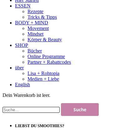
Hier Starten
ESSEN
Rezepte
Tricks & Tipps
BODY + MIND
Movement
Mindset
Körper & Beauty
SHOP
Bücher
Online Programme
Partner + Rabattcodes
über
Lisa + Rohtopia
Medien + Liebe
English
Dein Warenkorb ist leer.
LIEBST DU SMOOTHIES?