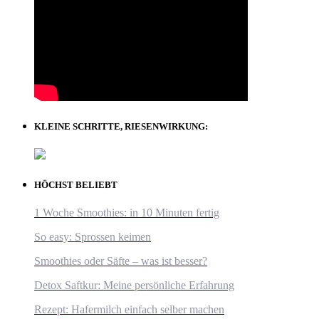
KLEINE SCHRITTE, RIESENWIRKUNG:
HÖCHST BELIEBT
1 Woche Smoothies: in 10 Minuten fertig
So easy: Sprossen keimen
Smoothies oder Säfte – was ist besser?
Detox Saftkur: Meine persönliche Erfahrung
Rezept: Hafermilch einfach selber machen