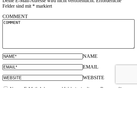
Deine E-Mail-Adresse wird nicht veröffentlicht.
Erforderliche
Felder sind mit
*
markiert
COMMENT
NAME
EMAIL
WEBSITE
Name, E-Mail-Adresse und Website in diesem Browser für
meinen nächsten Kommentar speichern.
________
ÜBER
________
GANZHEITLICH
WOHLFÜHLEN
________
PARTNERPROGRAMM
________
KONTAKT
________