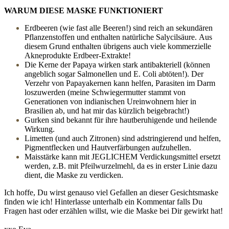
WARUM DIESE MASKE FUNKTIONIERT
Erdbeeren (wie fast alle Beeren!) sind reich an sekundären
Pflanzenstoffen und enthalten natürliche Salycilsäure. Aus
diesem Grund enthalten übrigens auch viele kommerzielle
Akneprodukte Erdbeer-Extrakte!
Die Kerne der Papaya wirken stark antibakteriell (können
angeblich sogar Salmonellen und E. Coli abtöten!). Der
Verzehr von Papayakernen kann helfen, Parasiten im Darm
loszuwerden (meine Schwiegermutter stammt von
Generationen von indianischen Ureinwohnern hier in
Brasilien ab, und hat mir das kürzlich beigebracht!)
Gurken sind bekannt für ihre hautberuhigende und heilende
Wirkung.
Limetten (und auch Zitronen) sind adstringierend und helfen,
Pigmentflecken und Hautverfärbungen aufzuhellen.
Maisstärke kann mit JEGLICHEM Verdickungsmittel ersetzt
werden, z.B. mit Pfeilwurzelmehl, da es in erster Linie dazu
dient, die Maske zu verdicken.
Ich hoffe, Du wirst genauso viel Gefallen an dieser Gesichtsmaske
finden wie ich! Hinterlasse unterhalb ein Kommentar falls Du
Fragen hast oder erzählen willst, wie die Maske bei Dir gewirkt hat!