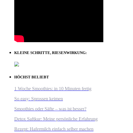
KLEINE SCHRITTE, RIESENWIRKUNG:
HÖCHST BELIEBT
1 Woche Smoothies: in 10 Minuten fertig
So easy: Sprossen keimen
Smoothies oder Säfte – was ist besser?
Detox Saftkur: Meine persönliche Erfahrung
Rezept: Hafermilch einfach selber machen