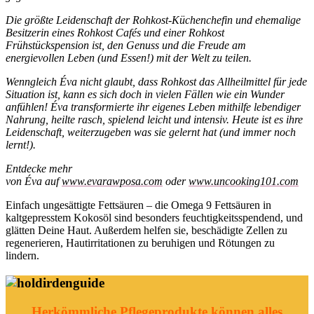
Die größte Leidenschaft der Rohkost-Küchenchefin und ehemalige
Besitzerin eines Rohkost Cafés und einer Rohkost
Frühstückspension ist, den Genuss und die Freude am
energievollen Leben (und Essen!) mit der Welt zu teilen.
Wenngleich Éva nicht glaubt, dass Rohkost das Allheilmittel für jede
Situation ist, kann es sich doch in vielen Fällen wie ein Wunder
anfühlen! Éva transformierte ihr eigenes Leben mithilfe lebendiger
Nahrung, heilte rasch, spielend leicht und intensiv. Heute ist es ihre
Leidenschaft, weiterzugeben was sie gelernt hat (und immer noch
lernt!).
Entdecke mehr
von
Éva
auf
www.evarawposa.com
oder
www.uncooking101.com
Einfach ungesättigte Fettsäuren – die Omega 9 Fettsäuren in
kaltgepresstem Kokosöl sind besonders feuchtigkeitsspendend, und
glätten Deine Haut. Außerdem helfen sie, beschädigte Zellen zu
regenerieren, Hautirritationen zu beruhigen und Rötungen zu
lindern.
Herkömmliche Pflegeprodukte können alles