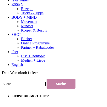
Hier Starten
ESSEN
Rezepte
Tricks & Tipps
BODY + MIND
Movement
Mindset
Körper & Beauty
SHOP
Bücher
Online Programme
Partner + Rabattcodes
über
Lisa + Rohtopia
Medien + Liebe
English
Dein Warenkorb ist leer.
LIEBST DU SMOOTHIES?