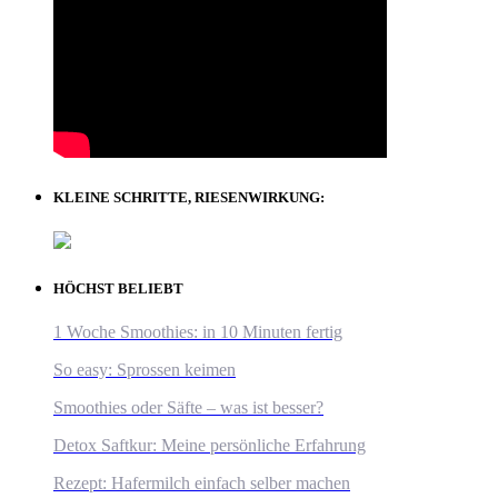
KLEINE SCHRITTE, RIESENWIRKUNG:
HÖCHST BELIEBT
1 Woche Smoothies: in 10 Minuten fertig
So easy: Sprossen keimen
Smoothies oder Säfte – was ist besser?
Detox Saftkur: Meine persönliche Erfahrung
Rezept: Hafermilch einfach selber machen