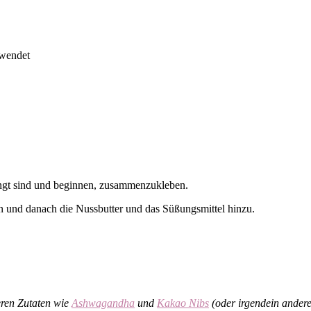
rwendet
mengt sind und beginnen, zusammenzukleben.
ten und danach die Nussbutter und das Süßungsmittel hinzu.
ren Zutaten wie
Ashwagandha
und
Kakao Nibs
(oder irgendein ander