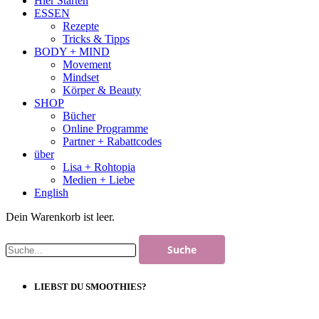
Hier Starten
ESSEN
Rezepte
Tricks & Tipps
BODY + MIND
Movement
Mindset
Körper & Beauty
SHOP
Bücher
Online Programme
Partner + Rabattcodes
über
Lisa + Rohtopia
Medien + Liebe
English
Dein Warenkorb ist leer.
LIEBST DU SMOOTHIES?