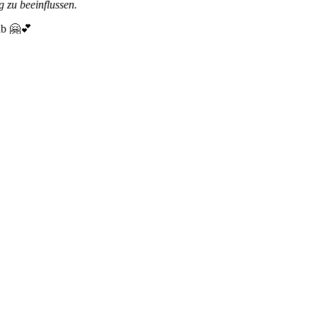
 zu beeinflussen.
ab 🤗💕