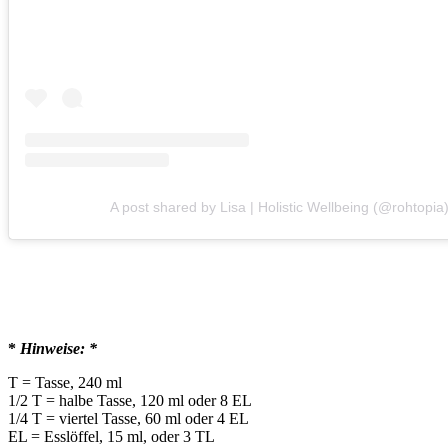
A post shared by Lisa | Holistic Wellbeing (@rohtopia
*
Hinweise: *
T = Tasse, 240 ml
1/2 T = halbe Tasse, 120 ml oder 8 EL
1/4 T = viertel Tasse, 60 ml oder 4 EL
EL = Esslöffel, 15 ml, oder 3 TL