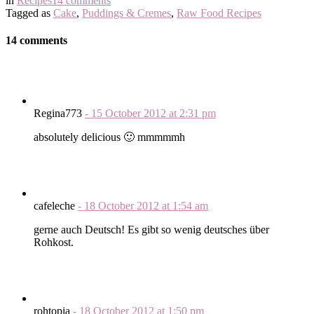
in
Recipes
14 comments
Tagged as
Cake
,
Puddings & Cremes
,
Raw Food Recipes
14 comments
Regina773
-
15 October 2012
at
2:31 pm
absolutely delicious 🙂 mmmmmh
cafeleche
-
18 October 2012
at
1:54 am
gerne auch Deutsch! Es gibt so wenig deutsches über
Rohkost.
rohtopia
-
18 October 2012
at
1:50 pm