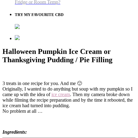
Fridge or Room Temp?
TRY MY FAVOURITE CBD
Halloween Pumpkin Ice Cream or
Thanksgiving Pudding / Pie Filling
3 treats in one recipe for you. And me 🙂
Originally, I wanted to do anything but soup with my pumpkin so I
came up with the idea of
ice cream
. Then my camera broke down
while filming the recipe preparation and by the time it rebooted, the
ice cream had turned into pudding.
No problem at all …
Ingredients: