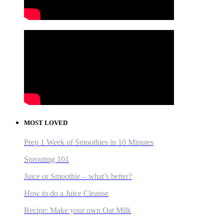
MOST LOVED
Prep 1 Week of Smoothies in 10 Minutes
Sprouting 101
Juice or Smoothie – what’s better?
How to do a Juice Cleanse
Recipe: Make your own Oat Milk