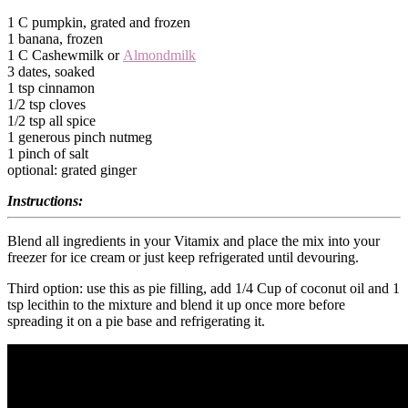
1 C pumpkin, grated and frozen
1 banana, frozen
1 C Cashewmilk or
Almondmilk
3 dates, soaked
1 tsp cinnamon
1/2 tsp cloves
1/2 tsp all spice
1 generous pinch nutmeg
1 pinch of salt
optional: grated ginger
Instructions:
Blend all ingredients in your Vitamix and place the mix into your
freezer for ice cream or just keep refrigerated until devouring.
Third option: use this as pie filling, add 1/4 Cup of coconut oil and 1
tsp lecithin to the mixture and blend it up once more before
spreading it on a pie base and refrigerating it.