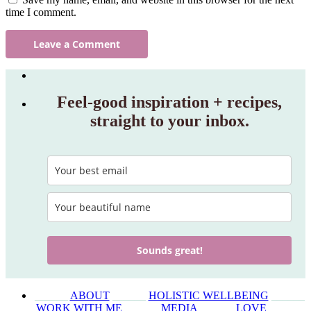
time I comment.
Feel‑good inspiration + recipes,
straight to your inbox.
Sounds great!
______
ABOUT
______
HOLISTIC WELLBEING
______
WORK WITH ME
______
MEDIA
______
LOVE
______