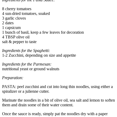
8 cherry tomatoes
4 sun-dried tomatoes, soaked
3 garlic cloves
2 dates
1 capsicum
1 bunch of basil, keep a few leaves for decoration
4 TBSP olive oil
salt & pepper to taste
Ingredients for the Spaghetti:
1-2 Zucchini, depending on size and appetite
Ingredients for the Parmesan:
nutritional yeast or ground walnuts
Preparation:
PASTA: peel zucchini and cut into long thin noodles, using either a
spiralizer or a julienne cutter.
Marinate the noodles in a bit of olive oil, sea salt and lemon to soften
them and drain some of their water content.
Once the sauce is ready, simply pat the noodles dry with a paper