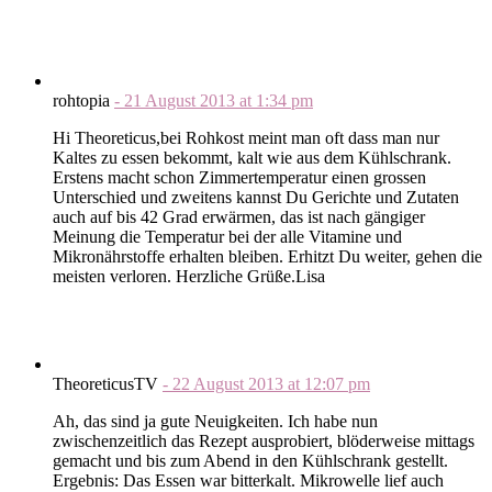
rohtopia
-
21 August 2013
at
1:34 pm
Hi Theoreticus,bei Rohkost meint man oft dass man nur
Kaltes zu essen bekommt, kalt wie aus dem Kühlschrank.
Erstens macht schon Zimmertemperatur einen grossen
Unterschied und zweitens kannst Du Gerichte und Zutaten
auch auf bis 42 Grad erwärmen, das ist nach gängiger
Meinung die Temperatur bei der alle Vitamine und
Mikronährstoffe erhalten bleiben. Erhitzt Du weiter, gehen die
meisten verloren. Herzliche Grüße.Lisa
TheoreticusTV
-
22 August 2013
at
12:07 pm
Ah, das sind ja gute Neuigkeiten. Ich habe nun
zwischenzeitlich das Rezept ausprobiert, blöderweise mittags
gemacht und bis zum Abend in den Kühlschrank gestellt.
Ergebnis: Das Essen war bitterkalt. Mikrowelle lief auch