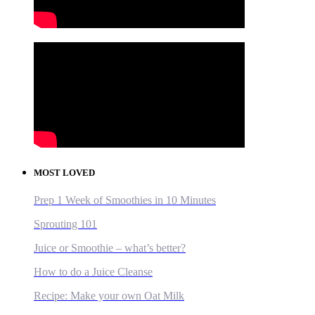
MOST LOVED
Prep 1 Week of Smoothies in 10 Minutes
Sprouting 101
Juice or Smoothie – what’s better?
How to do a Juice Cleanse
Recipe: Make your own Oat Milk