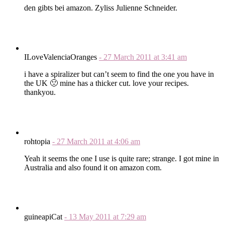
den gibts bei amazon. Zyliss Julienne Schneider.
ILoveValenciaOranges
-
27 March 2011
at
3:41 am
i have a spiralizer but can’t seem to find the one you have in
the UK 🙁 mine has a thicker cut. love your recipes.
thankyou.
rohtopia
-
27 March 2011
at
4:06 am
Yeah it seems the one I use is quite rare; strange. I got mine in
Australia and also found it on amazon com.
guineapiCat
-
13 May 2011
at
7:29 am