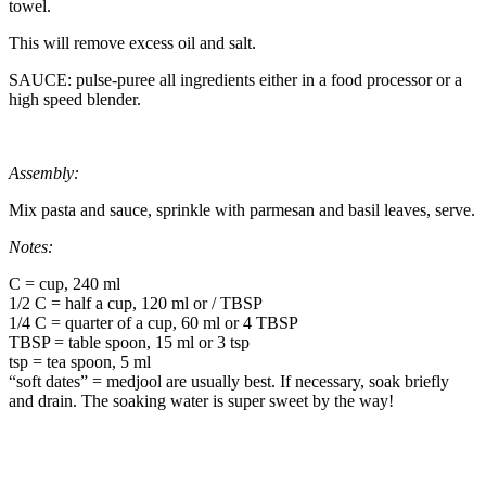
towel.
This will remove excess oil and salt.
SAUCE: pulse-puree all ingredients either in a food processor or a
high speed blender.
Assembly:
Mix pasta and sauce, sprinkle with parmesan and basil leaves, serve.
Notes:
C = cup, 240 ml
1/2 C = half a cup, 120 ml or / TBSP
1/4 C = quarter of a cup, 60 ml or 4 TBSP
TBSP = table spoon, 15 ml or 3 tsp
tsp = tea spoon, 5 ml
“soft dates” = medjool are usually best. If necessary, soak briefly
and drain. The soaking water is super sweet by the way!