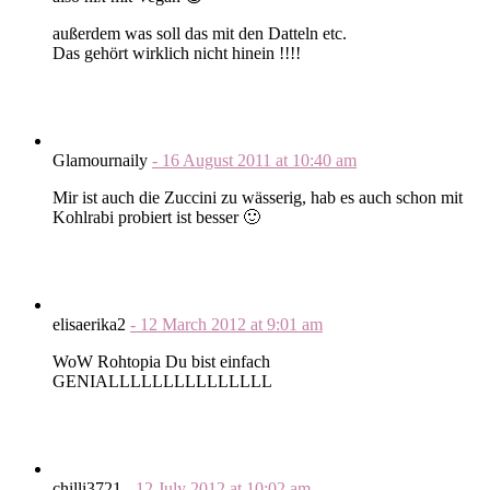
außerdem was soll das mit den Datteln etc.
Das gehört wirklich nicht hinein !!!!
Glamournaily
-
16 August 2011
at
10:40 am
Mir ist auch die Zuccini zu wässerig, hab es auch schon mit
Kohlrabi probiert ist besser 🙂
elisaerika2
-
12 March 2012
at
9:01 am
WoW Rohtopia Du bist einfach
GENIALLLLLLLLLLLLLLL
chilli3721
-
12 July 2012
at
10:02 am