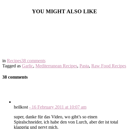
YOU MIGHT ALSO LIKE
in
Recipes
38 comments
Tagged as
Garlic
,
Mediterranean Recipes
,
Pasta
,
Raw Food Recipes
38 comments
heilkost
-
16 February 2011
at
10:07 am
super, danke für das Video, wo gibt’s so einen
Spiralschneider, ich habe den von Lurch, aber der ist total
klapprig und nervt mich.