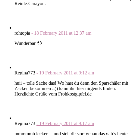
Reinle-Carayon.
rohtopia
-
18 February 2011
at
12:37 am
Wunderbar 🙂
Regina773
-
19 February 2011
at
9:12 am
huii – tolle Sache das! Wo hast du denn den Sparschäler mit
Zacken bekommen :-)) kann ihn hier nirgends finden.
Herzlichte Grüße vom Frohkostgipfel.de
Regina773
-
19 February 2011
at
9:17 am
mmmmmh lecker… und stell dir vor: genau das gab’s heute