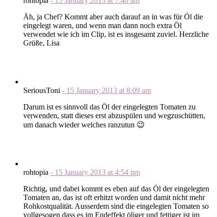
rohtopia
-
15 January 2013
at
7:40 am
Äh, ja Chef? Kommt aber auch darauf an in was für Öl die
eingelegt waren, und wenn man dann noch extra Öl
verwendet wie ich im Clip, ist es insgesamt zuviel. Herzliche
Grüße, Lisa
SeriousToni
-
15 January 2013
at
8:09 am
Darum ist es sinnvoll das Öl der eingelegten Tomaten zu
verwenden, statt dieses erst abzuspülen und wegzuschütten,
um danach wieder welches ranzutun 😉
rohtopia
-
15 January 2013
at
4:54 pm
Richtig, und dabei kommt es eben auf das Öl der eingelegten
Tomaten an, das ist oft erhitzt worden und damit nicht mehr
Rohkostqualität. Ausserdem sind die eingelegten Tomaten so
vollgesogen dass es im Endeffekt öliger und fettiger ist im