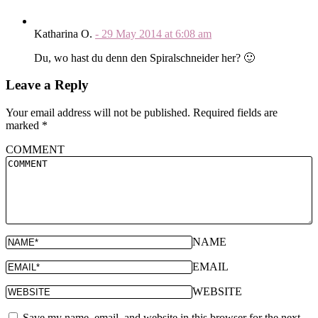
Katharina O.
-
29 May 2014
at
6:08 am
Du, wo hast du denn den Spiralschneider her? 🙂
Leave a Reply
Your email address will not be published.
Required fields are
marked
*
COMMENT
NAME
EMAIL
WEBSITE
Save my name, email, and website in this browser for the next