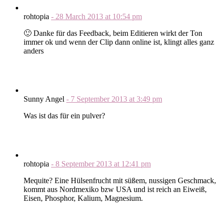
rohtopia
-
28 March 2013
at
10:54 pm
🙂 Danke für das Feedback, beim Editieren wirkt der Ton
immer ok und wenn der Clip dann online ist, klingt alles ganz
anders
Sunny Angel
-
7 September 2013
at
3:49 pm
Was ist das für ein pulver?
rohtopia
-
8 September 2013
at
12:41 pm
Mequite? Eine Hülsenfrucht mit süßem, nussigen Geschmack,
kommt aus Nordmexiko bzw USA und ist reich an Eiweiß,
Eisen, Phosphor, Kalium, Magnesium.