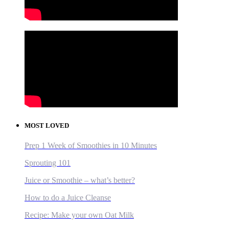
MOST LOVED
Prep 1 Week of Smoothies in 10 Minutes
Sprouting 101
Juice or Smoothie – what’s better?
How to do a Juice Cleanse
Recipe: Make your own Oat Milk