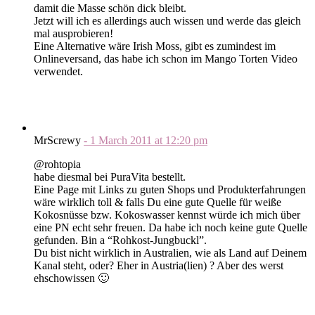
damit die Masse schön dick bleibt.
Jetzt will ich es allerdings auch wissen und werde das gleich
mal ausprobieren!
Eine Alternative wäre Irish Moss, gibt es zumindest im
Onlineversand, das habe ich schon im Mango Torten Video
verwendet.
MrScrewy
-
1 March 2011
at
12:20 pm
@rohtopia
habe diesmal bei PuraVita bestellt.
Eine Page mit Links zu guten Shops und Produkterfahrungen
wäre wirklich toll & falls Du eine gute Quelle für weiße
Kokosnüsse bzw. Kokoswasser kennst würde ich mich über
eine PN echt sehr freuen. Da habe ich noch keine gute Quelle
gefunden. Bin a “Rohkost-Jungbuckl”.
Du bist nicht wirklich in Australien, wie als Land auf Deinem
Kanal steht, oder? Eher in Austria(lien) ? Aber des werst
ehschowissen 🙂