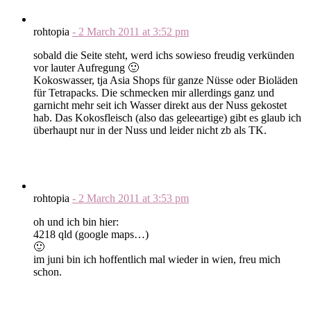
rohtopia
-
2 March 2011
at
3:52 pm
sobald die Seite steht, werd ichs sowieso freudig verkünden
vor lauter Aufregung 🙂
Kokoswasser, tja Asia Shops für ganze Nüsse oder Bioläden
für Tetrapacks. Die schmecken mir allerdings ganz und
garnicht mehr seit ich Wasser direkt aus der Nuss gekostet
hab. Das Kokosfleisch (also das geleeartige) gibt es glaub ich
überhaupt nur in der Nuss und leider nicht zb als TK.
rohtopia
-
2 March 2011
at
3:53 pm
oh und ich bin hier:
4218 qld (google maps…)
🙂
im juni bin ich hoffentlich mal wieder in wien, freu mich
schon.