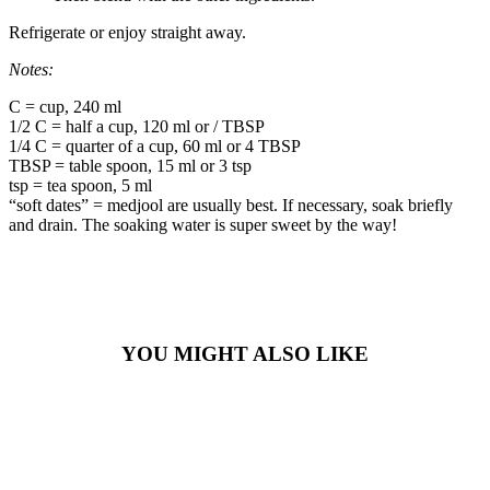
Refrigerate or enjoy straight away.
Notes:
C = cup, 240 ml
1/2 C = half a cup, 120 ml or / TBSP
1/4 C = quarter of a cup, 60 ml or 4 TBSP
TBSP = table spoon, 15 ml or 3 tsp
tsp = tea spoon, 5 ml
“soft dates” = medjool are usually best. If necessary, soak briefly
and drain. The soaking water is super sweet by the way!
YOU MIGHT ALSO LIKE