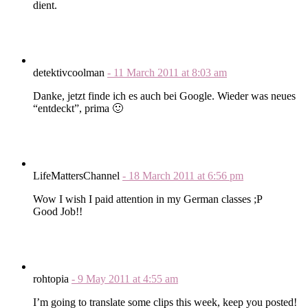
dient.
detektivcoolman
-
11 March 2011
at
8:03 am
Danke, jetzt finde ich es auch bei Google. Wieder was neues
“entdeckt”, prima 🙂
LifeMattersChannel
-
18 March 2011
at
6:56 pm
Wow I wish I paid attention in my German classes ;P
Good Job!!
rohtopia
-
9 May 2011
at
4:55 am
I’m going to translate some clips this week, keep you posted!