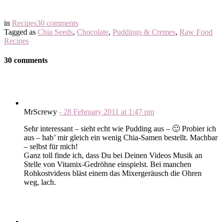
in
Recipes
30 comments
Tagged as
Chia Seeds
,
Chocolate
,
Puddings & Cremes
,
Raw Food
Recipes
30 comments
MrScrewy
-
28 February 2011
at
1:47 pm
Sehr interessant – sieht echt wie Pudding aus – 🙂 Probier ich
aus – hab’ mir gleich ein wenig Chia-Samen bestellt. Machbar
– selbst für mich!
Ganz toll finde ich, dass Du bei Deinen Videos Musik an
Stelle von Vitamix-Gedröhne einspielst. Bei manchen
Rohkostvideos bläst einem das Mixergeräusch die Ohren
weg, lach.