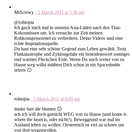
MrScrewy
-
5 March 2011
at
5:30 am
@rohtopia
Ich guck mich mal in unseren Asia-Läden nach den Thai-
Kokosnüssen um. Ich versuche zur Zeit meinen
Rohkostspeisezettel zu verbreitern. Deine Videos sind eine
echte Inspriationsquelle.
Du hast eine sehr schöne Gegend zum Leben gewählt. Trotz
Flutkatastrophe und Zyklongefahr ein beneidenswert sonniges
und warmes Fleckchen Erde. Wenn Du noch weiter von zu
Hause weg willst müßtest Dich schon in ein Spaceshuttle
setzen 🙂
rohtopia
-
5 March 2011
at
6:09 am
danke fuer die blumen 🙂
ach ich will doch garnicht WEG von zu Hause (und home is
where the heart is, oder nicht?), Beweggrund war mal im
Ausland leben zu wollen. Oesterreich ist viel zu schoen um
von dort wegzuwollen.