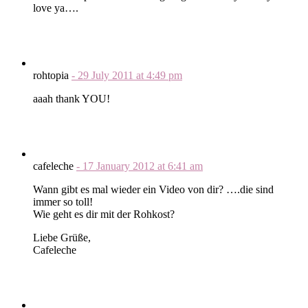
love ya….
rohtopia
-
29 July 2011
at
4:49 pm
aaah thank YOU!
cafeleche
-
17 January 2012
at
6:41 am
Wann gibt es mal wieder ein Video von dir? ….die sind
immer so toll!
Wie geht es dir mit der Rohkost?
Liebe Grüße,
Cafeleche