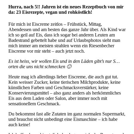
Hurra, nach 5!! Jahren ist ein neues Rezeptbuch von mir
da: 23 Eisrezepte, vegan und rohköstlich!
Für mich ist Eiscreme zeitlos – Frühstück, Mittag,
Abendessen und am besten das ganze Jahr über. Als Kind war
ich so geil auf Eis, dass ich sogar bei anderen Leuten am
Badestrand gebettelt habe und auf Urlaubsphotos sieht man
mich immer am meisten strahlen wenn ein Riesenbecher
Eiscreme vor mir steht – auch jetzt noch.
Es ist heiss, wir wollen Eis und in den Läden gibt’s nur S…
orten die uns nicht schmecken 🙂
Heute mag ich allerdings lieber Eiscreme, die auch gut tut.
Kein weisser Zucker, keine tierischen Milchprodukte, keine
künstlichen Farben und Geschmacksverstärker, keine
Konservierungsmittel – also ganz anders als herkömmliches
Eis aus dem Laden oder Salon, aber immer noch mit
sensationellem Geschmack.
Du bekommst fast alle Zutaten im ganz normalen Supermarkt,
und brauchst nicht unbedingt eine Eismaschine – ich habe
auch keine!