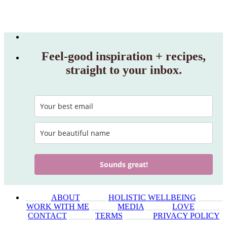
Feel‑good inspiration + recipes,
straight to your inbox.
Sounds great!
______
ABOUT
______
HOLISTIC WELLBEING
______
WORK WITH ME
______
MEDIA
______
LOVE
______
CONTACT
______
TERMS
_______
PRIVACY POLICY
_______