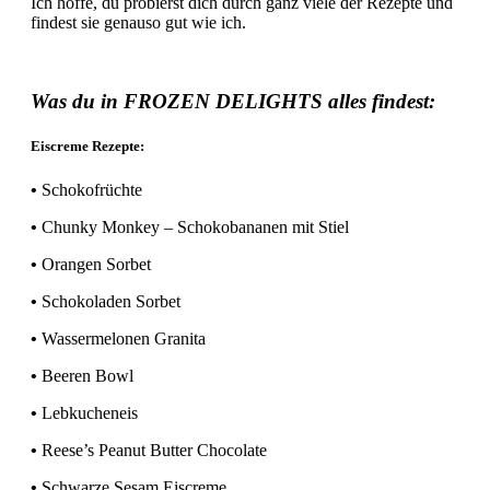
Ich hoffe, du probierst dich durch ganz viele der Rezepte und
findest sie genauso gut wie ich.
Was du in FROZEN DELIGHTS alles findest:
Eiscreme Rezepte:
•
Schokofrüchte
•
Chunky Monkey – Schokobananen mit Stiel
•
Orangen Sorbet
•
Schokoladen Sorbet
•
Wassermelonen Granita
•
Beeren Bowl
•
Lebkucheneis
•
Reese’s Peanut Butter Chocolate
•
Schwarze Sesam Eiscreme