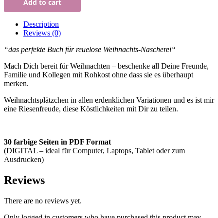
Add to cart
SCHMECKT
GUT.
WEIHNACHTET!
Description
(German
Reviews (0)
Edition)
quantity
“das perfekte Buch für reuelose Weihnachts-Nascherei
“
Mach Dich bereit für Weihnachten – beschenke all Deine Freunde,
Familie und Kollegen mit Rohkost ohne dass sie es überhaupt
merken.
Weihnachtsplätzchen in allen erdenklichen Variationen und es ist mir
eine Riesenfreude, diese Köstlichkeiten mit Dir zu teilen.
30 farbige Seiten in PDF Format
(DIGITAL – ideal für Computer, Laptops, Tablet oder zum
Ausdrucken)
Reviews
There are no reviews yet.
Only logged in customers who have purchased this product may