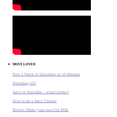
MOST LOVED
Prep 1 Week of Smoothies in 10 Minutes
Sprouting 101
Juice or Smoothie – what’s better?
How to do a Juice Cleanse
Recipe: Make your own Oat Milk