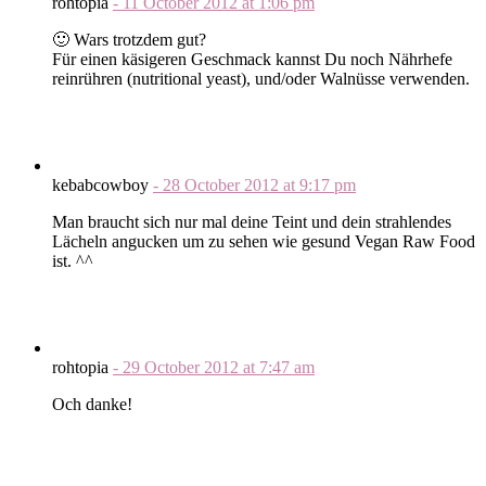
rohtopia
-
11 October 2012
at
1:06 pm
🙂 Wars trotzdem gut?
Für einen käsigeren Geschmack kannst Du noch Nährhefe
reinrühren (nutritional yeast), und/oder Walnüsse verwenden.
kebabcowboy
-
28 October 2012
at
9:17 pm
Man braucht sich nur mal deine Teint und dein strahlendes
Lächeln angucken um zu sehen wie gesund Vegan Raw Food
ist. ^^
rohtopia
-
29 October 2012
at
7:47 am
Och danke!