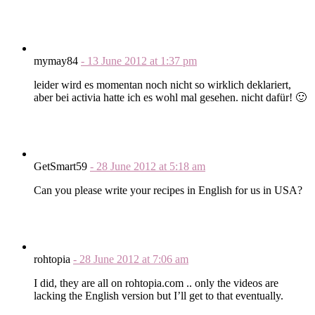
mymay84
-
13 June 2012
at
1:37 pm
leider wird es momentan noch nicht so wirklich deklariert,
aber bei activia hatte ich es wohl mal gesehen. nicht dafür! 🙂
GetSmart59
-
28 June 2012
at
5:18 am
Can you please write your recipes in English for us in USA?
rohtopia
-
28 June 2012
at
7:06 am
I did, they are all on rohtopia.com .. only the videos are
lacking the English version but I’ll get to that eventually.