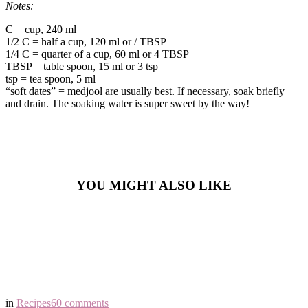
Notes:
C = cup, 240 ml
1/2 C = half a cup, 120 ml or / TBSP
1/4 C = quarter of a cup, 60 ml or 4 TBSP
TBSP = table spoon, 15 ml or 3 tsp
tsp = tea spoon, 5 ml
“soft dates” = medjool are usually best. If necessary, soak briefly
and drain. The soaking water is super sweet by the way!
YOU MIGHT ALSO LIKE
in
Recipes
60 comments