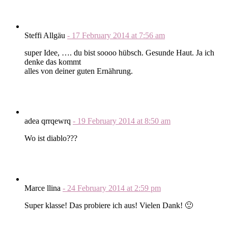
Steffi Allgäu
-
17 February 2014
at
7:56 am
super Idee, …. du bist soooo hübsch. Gesunde Haut. Ja ich
denke das kommt
alles von deiner guten Ernährung.
adea qrrqewrq
-
19 February 2014
at
8:50 am
Wo ist diablo???
Marce llina
-
24 February 2014
at
2:59 pm
Super klasse! Das probiere ich aus! Vielen Dank! 🙂