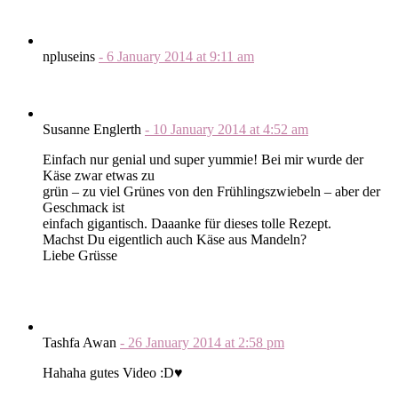
npluseins
-
6 January 2014
at
9:11 am
Susanne Englerth
-
10 January 2014
at
4:52 am
Einfach nur genial und super yummie! Bei mir wurde der
Käse zwar etwas zu
grün – zu viel Grünes von den Frühlingszwiebeln – aber der
Geschmack ist
einfach gigantisch. Daaanke für dieses tolle Rezept.
Machst Du eigentlich auch Käse aus Mandeln?
Liebe Grüsse
Tashfa Awan
-
26 January 2014
at
2:58 pm
Hahaha gutes Video :D♥