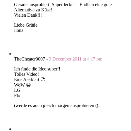
Gerade ausprobiert! Super lecker – Endlich eine gute
Alternative zu Käse!
Vielen Dank!!!
Liebe Grüße
Ilona
TheCheater0007
-
9 December 2011
at
4:17 pm
Ich finde die Idee super!!
Tolles Video!
Eins A erklärt 🙂
WoW 😀
LG
Flo
(werde es auch gleich morgen ausprobieren ((: