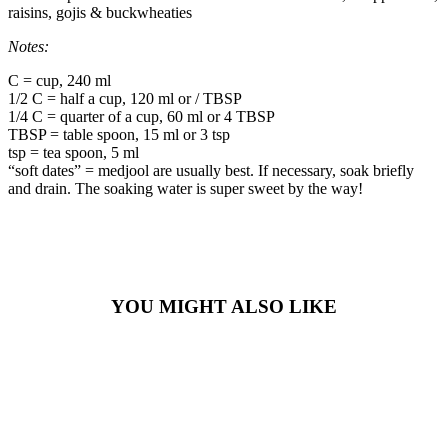
raisins, gojis & buckwheaties
Notes:
C = cup, 240 ml
1/2 C = half a cup, 120 ml or / TBSP
1/4 C = quarter of a cup, 60 ml or 4 TBSP
TBSP = table spoon, 15 ml or 3 tsp
tsp = tea spoon, 5 ml
“soft dates” = medjool are usually best. If necessary, soak briefly
and drain. The soaking water is super sweet by the way!
YOU MIGHT ALSO LIKE