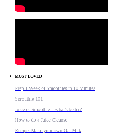
MOST LOVED
Prep 1 Week of Smoothies in 10 Minutes
Sprouting 101
Juice or Smoothie – what’s better?
How to do a Juice Cleanse
Recipe: Make your own Oat Milk