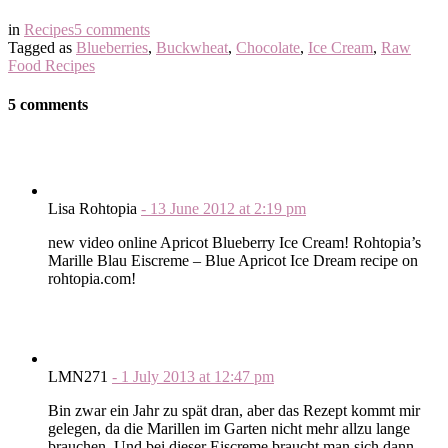
in
Recipes
5 comments
Tagged as
Blueberries
,
Buckwheat
,
Chocolate
,
Ice Cream
,
Raw
Food Recipes
5 comments
Lisa Rohtopia
-
13 June 2012
at
2:19 pm
new video online Apricot Blueberry Ice Cream! Rohtopia’s
Marille Blau Eiscreme – Blue Apricot Ice Dream recipe on
rohtopia.com!
LMN271
-
1 July 2013
at
12:47 pm
Bin zwar ein Jahr zu spät dran, aber das Rezept kommt mir
gelegen, da die Marillen im Garten nicht mehr allzu lange
brauchen. Und bei dieser Eiscreme braucht man sich dann