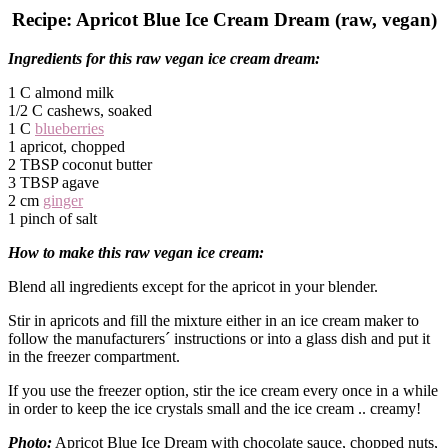
Recipe: Apricot Blue Ice Cream Dream (raw, vegan)
Ingredients for this raw vegan ice cream dream:
1 C almond milk
1/2 C cashews, soaked
1 C
blueberries
1 apricot, chopped
2 TBSP coconut butter
3 TBSP agave
2 cm
ginger
1 pinch of salt
How to make this raw vegan ice cream:
Blend all ingredients except for the apricot in your blender.
Stir in apricots and fill the mixture either in an ice cream maker to
follow the manufacturers´ instructions or into a glass dish and put it
in the freezer compartment.
If you use the freezer option, stir the ice cream every once in a while
in order to keep the ice crystals small and the ice cream .. creamy!
Photo:
Apricot Blue Ice Dream with chocolate sauce, chopped nuts,